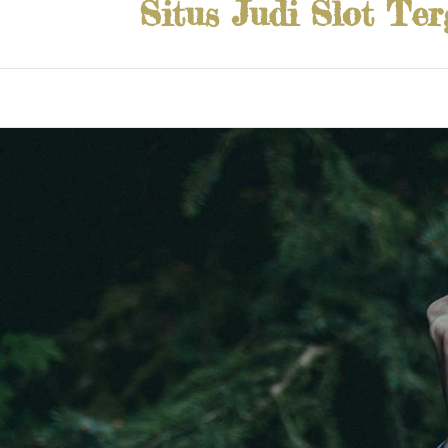
Situs Judi Slot Ter
Skip
to
content