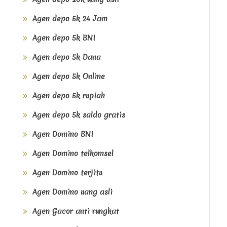
Agen depo 5k 24 Jam
Agen depo 5k BNI
Agen depo 5k Dana
Agen depo 5k Online
Agen depo 5k rupiah
Agen depo 5k saldo gratis
Agen Domino BNI
Agen Domino telkomsel
Agen Domino terjitu
Agen Domino uang asli
Agen Gacor anti rungkat