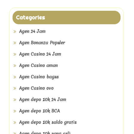
Categories
Agen 24 Jam
Agen Bonanza Populer
Agen Casino 24 Jam
Agen Casino aman
Agen Casino bagus
Agen Casino ovo
Agen depo 10k 24 Jam
Agen depo 10k BCA
Agen depo 10k saldo gratis
Agen depo 10k uang asli