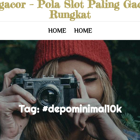
gacor – Pola Slot Paling Gac
Rungkat
HOME
HOME
Tag:
#depominimal10k