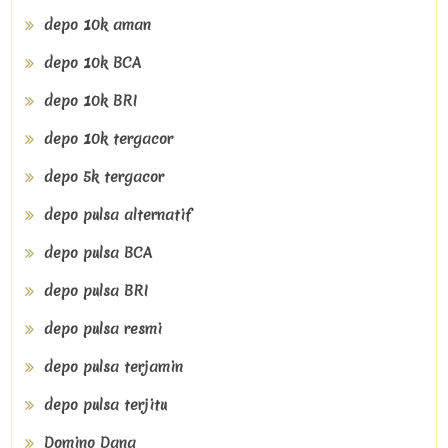
depo 10k aman
depo 10k BCA
depo 10k BRI
depo 10k tergacor
depo 5k tergacor
depo pulsa alternatif
depo pulsa BCA
depo pulsa BRI
depo pulsa resmi
depo pulsa terjamin
depo pulsa terjitu
Domino Dana