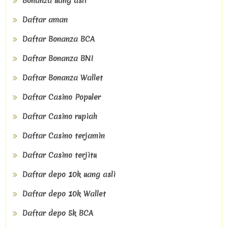
Bonanza uang asli
Daftar aman
Daftar Bonanza BCA
Daftar Bonanza BNI
Daftar Bonanza Wallet
Daftar Casino Populer
Daftar Casino rupiah
Daftar Casino terjamin
Daftar Casino terjitu
Daftar depo 10k uang asli
Daftar depo 10k Wallet
Daftar depo 5k BCA