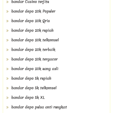
bandar Casino terjitu
bandar depo 10k Populer
bandar depo 10k Qris
bandar depo 10k rupiah
bandar depo 10k telkomsel
bandar depo 10k terbaik
bandar depo 10k tergacor
bandar depo 10k uang asli
bandar depo 5k rupiah
bandar depo 5k telkomsel
bandar depo 5k XL
bandar depo pulsa anti rungkat