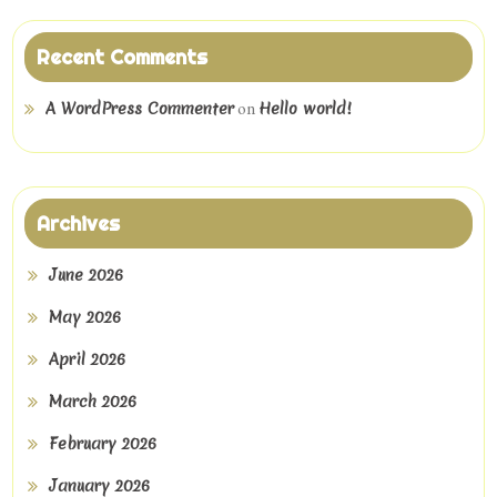
Recent Comments
on
A WordPress Commenter
Hello world!
Archives
June 2026
May 2026
April 2026
March 2026
February 2026
January 2026