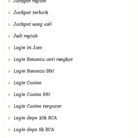
Jackpot rupiah
Jackpot terbaik
Jackpot uang asli
Judi rupiah
Login 24 Jam
Login Bonanza anti rungkat
Login Bonanza BNI
Login Casino
Login Casino BRI
Login Casino tergacor
Login depo 10k BCA
Login depo 5k BCA