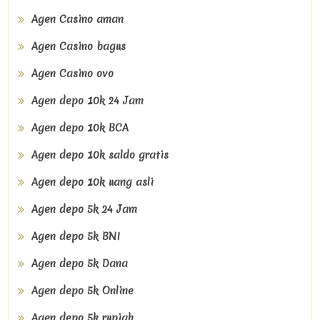
Agen Casino aman
Agen Casino bagus
Agen Casino ovo
Agen depo 10k 24 Jam
Agen depo 10k BCA
Agen depo 10k saldo gratis
Agen depo 10k uang asli
Agen depo 5k 24 Jam
Agen depo 5k BNI
Agen depo 5k Dana
Agen depo 5k Online
Agen depo 5k rupiah