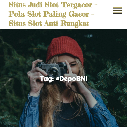
Situs Judi Slot Tergacor –
Skip
to
Pola Slot Paling Gacor –
content
Situs Slot Anti Rungkat
Tag:
#DepoBNI