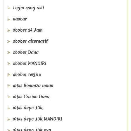
Login uang asli
nascar
sbobet 24 Jam
sbobet alternatif
sbobet Dana
sbobet MANDIRI
sbobet terjitu
situs Bonanza aman
situs Casino Dana
situs depo 10k
situs depo 10k MANDIRI
situs depo 10k ovo