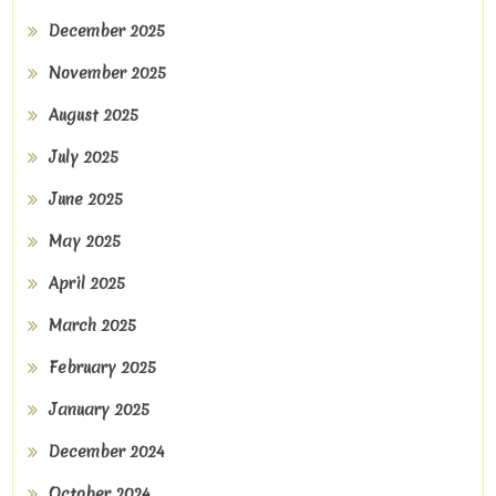
December 2025
November 2025
August 2025
July 2025
June 2025
May 2025
April 2025
March 2025
February 2025
January 2025
December 2024
October 2024