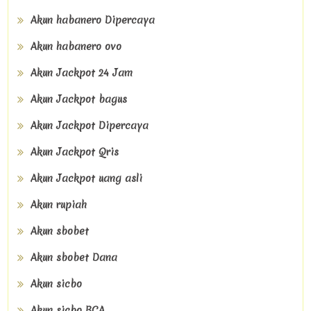
Akun habanero Dipercaya
Akun habanero ovo
Akun Jackpot 24 Jam
Akun Jackpot bagus
Akun Jackpot Dipercaya
Akun Jackpot Qris
Akun Jackpot uang asli
Akun rupiah
Akun sbobet
Akun sbobet Dana
Akun sicbo
Akun sicbo BCA