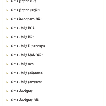
situs Gacor BRI
situs Gacor terjitu
situs habanero BRI
situs Hoki BCA
situs Hoki BRI
situs Hoki Dipercaya
situs Hoki MANDIRI
situs Hoki ovo
situs Hoki telkomsel
situs Hoki tergacor
situs Jackpot
situs Jackpot BRI