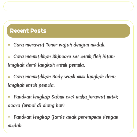
Recent Posts
Cara merawat Toner wajah dengan mudah.
Cara memutihkan Skincare set untuk flek hitam
langkah demi langkah untuk pemula.
Cara memutihkan Body wash susu langkah demi
langkah untuk pemula.
Panduan lengkap Sabun cuci muka jerawat untuk
acara formal di siang hari
Panduan lengkap Gamis anak perempuan dengan
mudah.