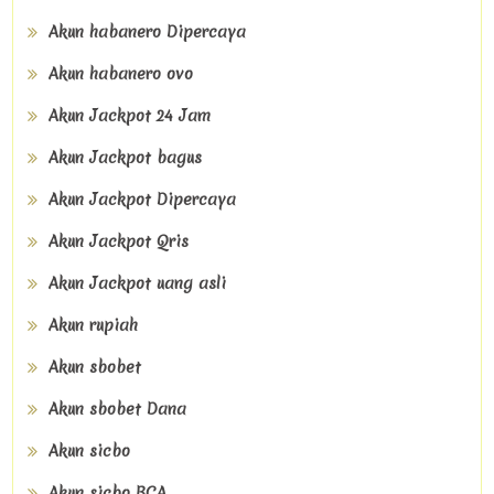
Akun habanero Dipercaya
Akun habanero ovo
Akun Jackpot 24 Jam
Akun Jackpot bagus
Akun Jackpot Dipercaya
Akun Jackpot Qris
Akun Jackpot uang asli
Akun rupiah
Akun sbobet
Akun sbobet Dana
Akun sicbo
Akun sicbo BCA