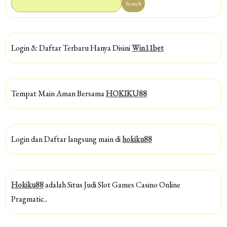
Search
Login & Daftar Terbaru Hanya Disini
Win11bet
Tempat Main Aman Bersama
HOKIKU88
Login dan Daftar langsung main di
hokiku88
Hokiku88
adalah Situs Judi Slot Games Casino Online
Pragmatic..