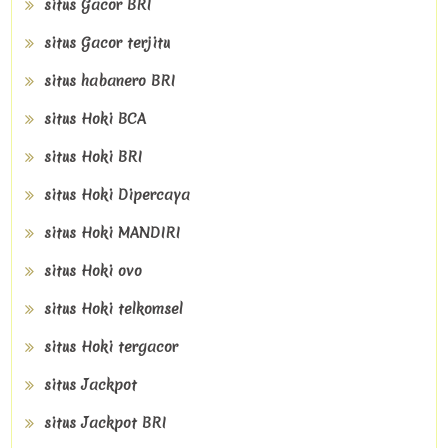
situs Gacor BRI
situs Gacor terjitu
situs habanero BRI
situs Hoki BCA
situs Hoki BRI
situs Hoki Dipercaya
situs Hoki MANDIRI
situs Hoki ovo
situs Hoki telkomsel
situs Hoki tergacor
situs Jackpot
situs Jackpot BRI