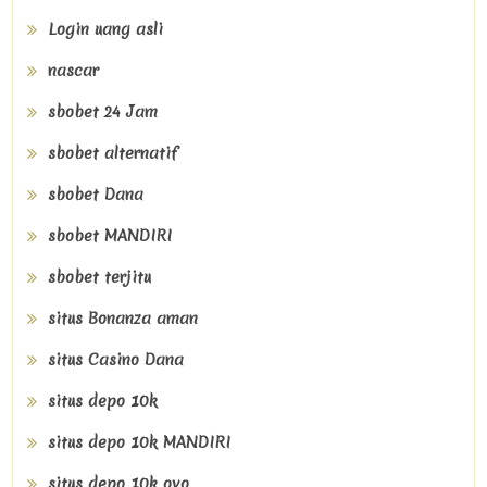
Login uang asli
nascar
sbobet 24 Jam
sbobet alternatif
sbobet Dana
sbobet MANDIRI
sbobet terjitu
situs Bonanza aman
situs Casino Dana
situs depo 10k
situs depo 10k MANDIRI
situs depo 10k ovo