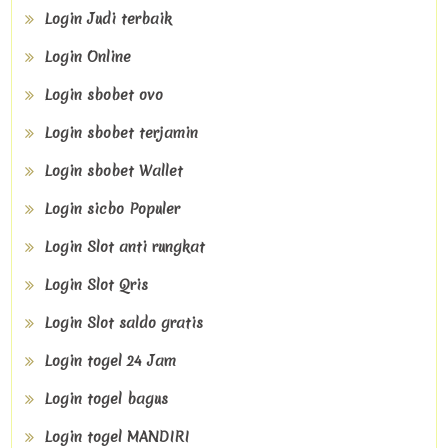
Login Judi terbaik
Login Online
Login sbobet ovo
Login sbobet terjamin
Login sbobet Wallet
Login sicbo Populer
Login Slot anti rungkat
Login Slot Qris
Login Slot saldo gratis
Login togel 24 Jam
Login togel bagus
Login togel MANDIRI