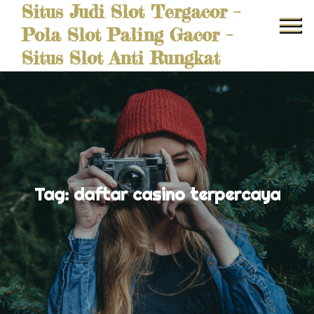
Situs Judi Slot Tergacor –
Skip
to
Pola Slot Paling Gacor –
content
Situs Slot Anti Rungkat
Tag:
daftar casino terpercaya