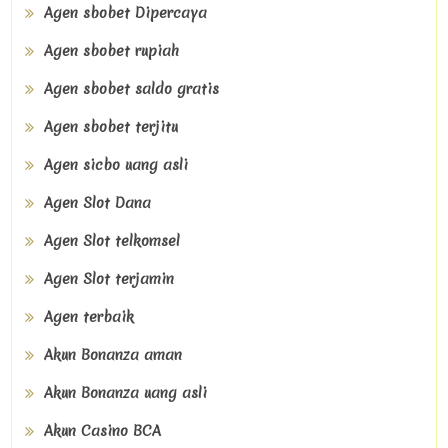
Agen sbobet Dipercaya
Agen sbobet rupiah
Agen sbobet saldo gratis
Agen sbobet terjitu
Agen sicbo uang asli
Agen Slot Dana
Agen Slot telkomsel
Agen Slot terjamin
Agen terbaik
Akun Bonanza aman
Akun Bonanza uang asli
Akun Casino BCA