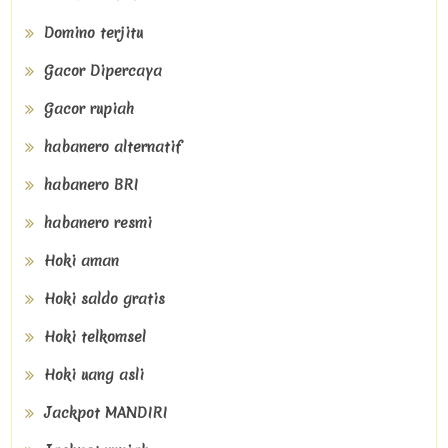
Domino terjitu
Gacor Dipercaya
Gacor rupiah
habanero alternatif
habanero BRI
habanero resmi
Hoki aman
Hoki saldo gratis
Hoki telkomsel
Hoki uang asli
Jackpot MANDIRI