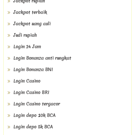
Jackpot rupiah
Jackpot terbaik
Jackpot uang asli
Judi rupiah
Login 24 Jam
Login Bonanza anti rungkat
Login Bonanza BNI
Login Casino
Login Casino BRI
Login Casino tergacor
Login depo 10k BCA
Login depo 5k BCA