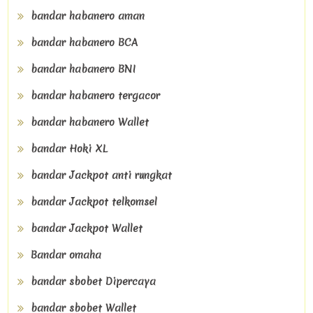
bandar habanero aman
bandar habanero BCA
bandar habanero BNI
bandar habanero tergacor
bandar habanero Wallet
bandar Hoki XL
bandar Jackpot anti rungkat
bandar Jackpot telkomsel
bandar Jackpot Wallet
Bandar omaha
bandar sbobet Dipercaya
bandar sbobet Wallet