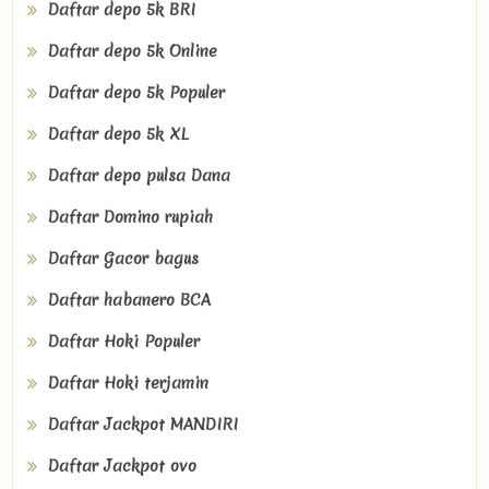
Daftar depo 5k BRI
Daftar depo 5k Online
Daftar depo 5k Populer
Daftar depo 5k XL
Daftar depo pulsa Dana
Daftar Domino rupiah
Daftar Gacor bagus
Daftar habanero BCA
Daftar Hoki Populer
Daftar Hoki terjamin
Daftar Jackpot MANDIRI
Daftar Jackpot ovo