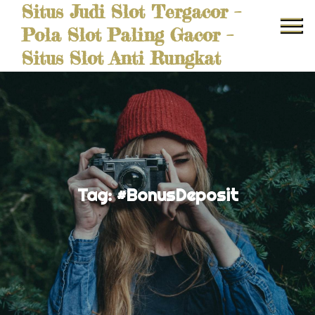
Situs Judi Slot Tergacor –
Skip
to
Pola Slot Paling Gacor –
content
Situs Slot Anti Rungkat
Tag:
#BonusDeposit