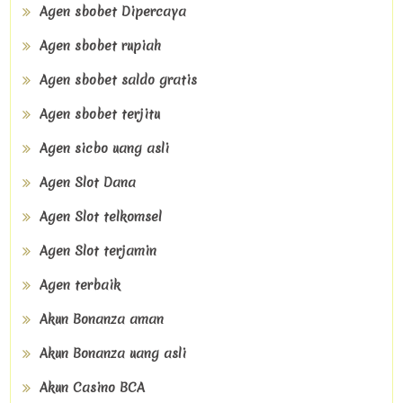
Agen sbobet Dipercaya
Agen sbobet rupiah
Agen sbobet saldo gratis
Agen sbobet terjitu
Agen sicbo uang asli
Agen Slot Dana
Agen Slot telkomsel
Agen Slot terjamin
Agen terbaik
Akun Bonanza aman
Akun Bonanza uang asli
Akun Casino BCA