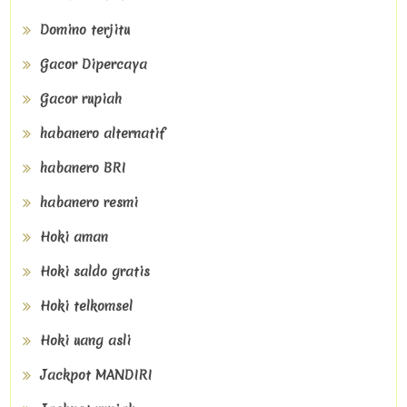
Domino terjitu
Gacor Dipercaya
Gacor rupiah
habanero alternatif
habanero BRI
habanero resmi
Hoki aman
Hoki saldo gratis
Hoki telkomsel
Hoki uang asli
Jackpot MANDIRI