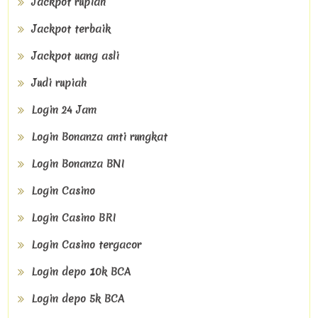
Jackpot rupiah
Jackpot terbaik
Jackpot uang asli
Judi rupiah
Login 24 Jam
Login Bonanza anti rungkat
Login Bonanza BNI
Login Casino
Login Casino BRI
Login Casino tergacor
Login depo 10k BCA
Login depo 5k BCA