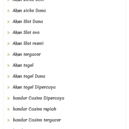
Akun sicbo Dana
Akun Slot Dana
Akun Slot ovo
Akun Slot resmi
Akun tergacor
Akun togel
Akun togel Dana
Akun togel Dipercaya
bandar Casino Dipercaya
bandar Casino rupiah
bandar Casino tergacor