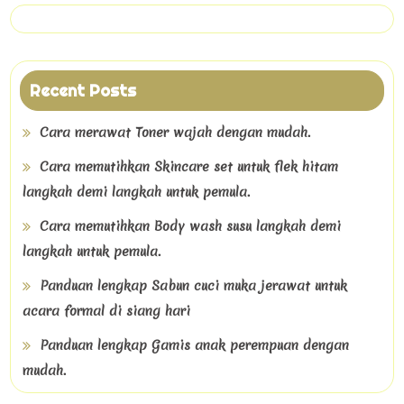
Recent Posts
Cara merawat Toner wajah dengan mudah.
Cara memutihkan Skincare set untuk flek hitam
langkah demi langkah untuk pemula.
Cara memutihkan Body wash susu langkah demi
langkah untuk pemula.
Panduan lengkap Sabun cuci muka jerawat untuk
acara formal di siang hari
Panduan lengkap Gamis anak perempuan dengan
mudah.