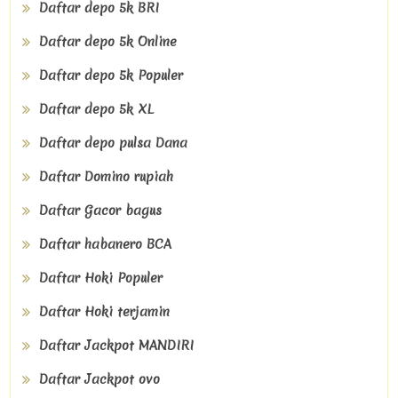
Daftar depo 5k BRI
Daftar depo 5k Online
Daftar depo 5k Populer
Daftar depo 5k XL
Daftar depo pulsa Dana
Daftar Domino rupiah
Daftar Gacor bagus
Daftar habanero BCA
Daftar Hoki Populer
Daftar Hoki terjamin
Daftar Jackpot MANDIRI
Daftar Jackpot ovo