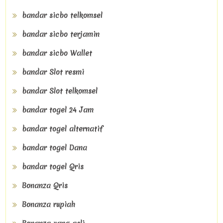
bandar sicbo telkomsel
bandar sicbo terjamin
bandar sicbo Wallet
bandar Slot resmi
bandar Slot telkomsel
bandar togel 24 Jam
bandar togel alternatif
bandar togel Dana
bandar togel Qris
Bonanza Qris
Bonanza rupiah