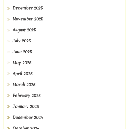
December 2025
November 2025
August 2025
July 2025
June 2025
May 2025
April 2025
March 2025
February 2025
January 2025
December 2024
October 2024