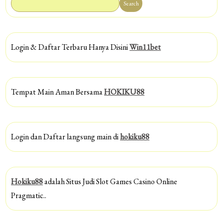
Search
Login & Daftar Terbaru Hanya Disini
Win11bet
Tempat Main Aman Bersama
HOKIKU88
Login dan Daftar langsung main di
hokiku88
Hokiku88
adalah Situs Judi Slot Games Casino Online
Pragmatic..