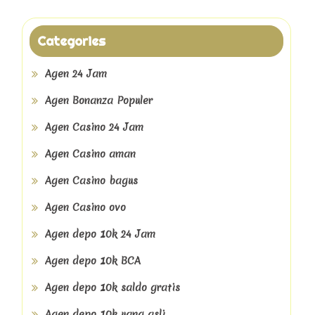
Categories
Agen 24 Jam
Agen Bonanza Populer
Agen Casino 24 Jam
Agen Casino aman
Agen Casino bagus
Agen Casino ovo
Agen depo 10k 24 Jam
Agen depo 10k BCA
Agen depo 10k saldo gratis
Agen depo 10k uang asli