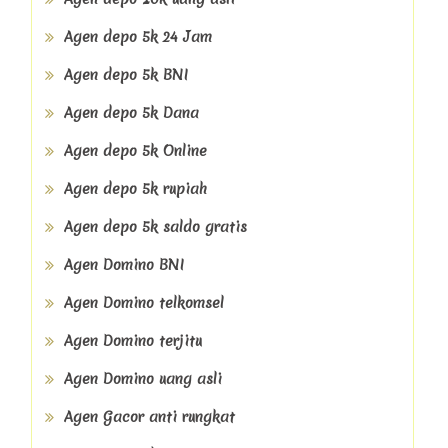
Agen depo 5k 24 Jam
Agen depo 5k BNI
Agen depo 5k Dana
Agen depo 5k Online
Agen depo 5k rupiah
Agen depo 5k saldo gratis
Agen Domino BNI
Agen Domino telkomsel
Agen Domino terjitu
Agen Domino uang asli
Agen Gacor anti rungkat