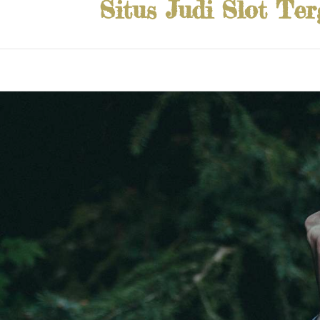
Situs Judi Slot Ter
Skip
to
content