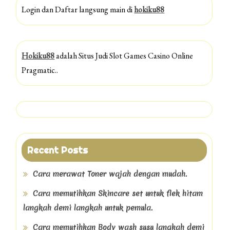
Login dan Daftar langsung main di
hokiku88
Hokiku88
adalah Situs Judi Slot Games Casino Online
Pragmatic..
Recent Posts
Cara merawat Toner wajah dengan mudah.
Cara memutihkan Skincare set untuk flek hitam
langkah demi langkah untuk pemula.
Cara memutihkan Body wash susu langkah demi