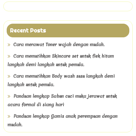
Recent Posts
Cara merawat Toner wajah dengan mudah.
Cara memutihkan Skincare set untuk flek hitam
langkah demi langkah untuk pemula.
Cara memutihkan Body wash susu langkah demi
langkah untuk pemula.
Panduan lengkap Sabun cuci muka jerawat untuk
acara formal di siang hari
Panduan lengkap Gamis anak perempuan dengan
mudah.