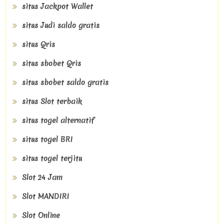
situs Jackpot Wallet
situs Judi saldo gratis
situs Qris
situs sbobet Qris
situs sbobet saldo gratis
situs Slot terbaik
situs togel alternatif
situs togel BRI
situs togel terjitu
Slot 24 Jam
Slot MANDIRI
Slot Online