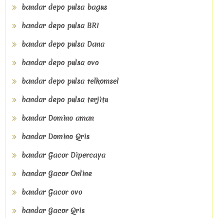
bandar depo pulsa bagus
bandar depo pulsa BRI
bandar depo pulsa Dana
bandar depo pulsa ovo
bandar depo pulsa telkomsel
bandar depo pulsa terjitu
bandar Domino aman
bandar Domino Qris
bandar Gacor Dipercaya
bandar Gacor Online
bandar Gacor ovo
bandar Gacor Qris