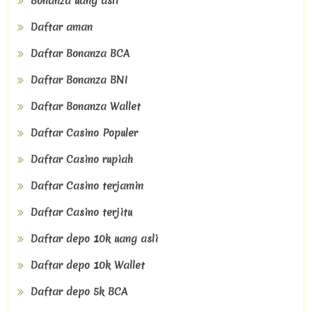
Bonanza uang asli
Daftar aman
Daftar Bonanza BCA
Daftar Bonanza BNI
Daftar Bonanza Wallet
Daftar Casino Populer
Daftar Casino rupiah
Daftar Casino terjamin
Daftar Casino terjitu
Daftar depo 10k uang asli
Daftar depo 10k Wallet
Daftar depo 5k BCA