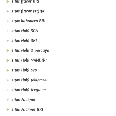
situs Gacor BRI
situs Gacor terjitu
situs habanero BRI
situs Hoki BCA
situs Hoki BRI
situs Hoki Dipercaya
situs Hoki MANDIRI
situs Hoki ovo
situs Hoki telkomsel
situs Hoki tergacor
situs Jackpot
situs Jackpot BRI