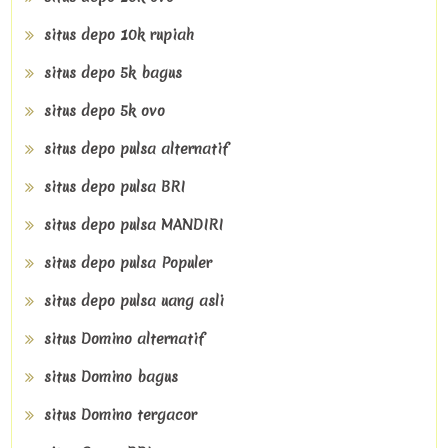
situs depo 10k rupiah
situs depo 5k bagus
situs depo 5k ovo
situs depo pulsa alternatif
situs depo pulsa BRI
situs depo pulsa MANDIRI
situs depo pulsa Populer
situs depo pulsa uang asli
situs Domino alternatif
situs Domino bagus
situs Domino tergacor