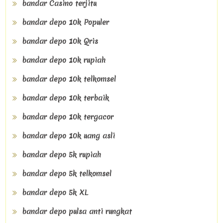
bandar Casino terjitu
bandar depo 10k Populer
bandar depo 10k Qris
bandar depo 10k rupiah
bandar depo 10k telkomsel
bandar depo 10k terbaik
bandar depo 10k tergacor
bandar depo 10k uang asli
bandar depo 5k rupiah
bandar depo 5k telkomsel
bandar depo 5k XL
bandar depo pulsa anti rungkat