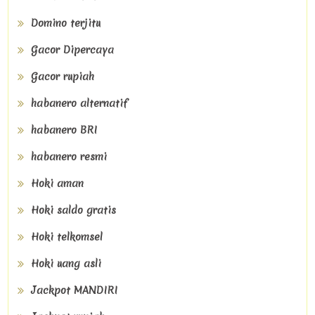
Domino terjitu
Gacor Dipercaya
Gacor rupiah
habanero alternatif
habanero BRI
habanero resmi
Hoki aman
Hoki saldo gratis
Hoki telkomsel
Hoki uang asli
Jackpot MANDIRI