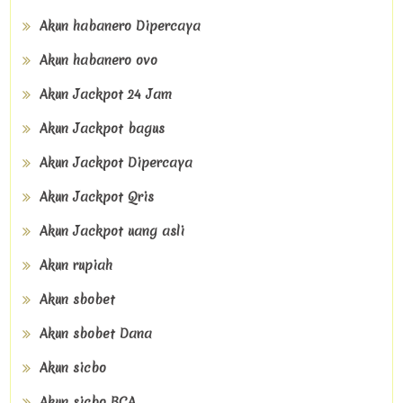
Akun habanero Dipercaya
Akun habanero ovo
Akun Jackpot 24 Jam
Akun Jackpot bagus
Akun Jackpot Dipercaya
Akun Jackpot Qris
Akun Jackpot uang asli
Akun rupiah
Akun sbobet
Akun sbobet Dana
Akun sicbo
Akun sicbo BCA