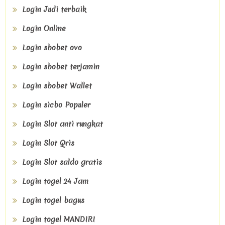
Login Judi terbaik
Login Online
Login sbobet ovo
Login sbobet terjamin
Login sbobet Wallet
Login sicbo Populer
Login Slot anti rungkat
Login Slot Qris
Login Slot saldo gratis
Login togel 24 Jam
Login togel bagus
Login togel MANDIRI