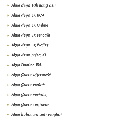
Akun depo 10k uang asli
Akun depo 5k BCA
Akun depo 5k Online
Akun depo 5k terbaik
Akun depo 5k Wallet
Akun depo pulsa XL
Akun Domino BNI
Akun Gacor alternatif
Akun Gacor rupiah
Akun Gacor terbaik
Akun Gacor tergacor
Akun habanero anti rungkat