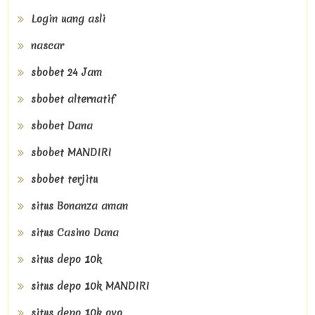
Login uang asli
nascar
sbobet 24 Jam
sbobet alternatif
sbobet Dana
sbobet MANDIRI
sbobet terjitu
situs Bonanza aman
situs Casino Dana
situs depo 10k
situs depo 10k MANDIRI
situs depo 10k ovo