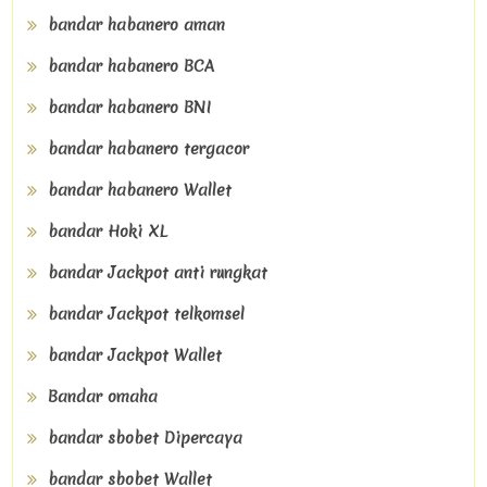
bandar habanero aman
bandar habanero BCA
bandar habanero BNI
bandar habanero tergacor
bandar habanero Wallet
bandar Hoki XL
bandar Jackpot anti rungkat
bandar Jackpot telkomsel
bandar Jackpot Wallet
Bandar omaha
bandar sbobet Dipercaya
bandar sbobet Wallet