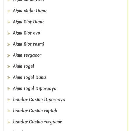
Akun sicbo Dana
Akun Slot Dana
Akun Slot ovo
Akun Slot resmi
Akun tergacor
Akun togel
Akun togel Dana
Akun togel Dipercaya
bandar Casino Dipercaya
bandar Casino rupiah
bandar Casino tergacor