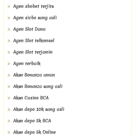
Agen sbobet terjitu
Agen sicbo uang asli
Agen Slot Dana
Agen Slot telkomsel
Agen Slot terjamin
Agen terbaik
Akun Bonanza aman
Akun Bonanza uang asli
Akun Casino BCA
Akun depo 10k uang asli
Akun depo 5k BCA
Akun depo 5k Online