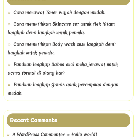
Cara merawat Toner wajah dengan mudah.
Cara memutihkan Skincare set untuk flek hitam
langkah demi langkah untuk pemula.
Cara memutihkan Body wash susu langkah demi
langkah untuk pemula.
Panduan lengkap Sabun cuci muka jerawat untuk
acara formal di siang hari
Panduan lengkap Gamis anak perempuan dengan
mudah.
Recent Comments
on
A WordPress Commenter
Hello world!