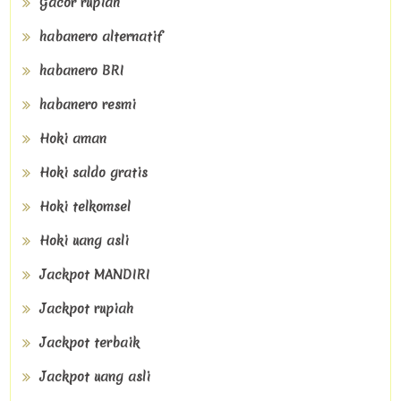
Gacor rupiah
habanero alternatif
habanero BRI
habanero resmi
Hoki aman
Hoki saldo gratis
Hoki telkomsel
Hoki uang asli
Jackpot MANDIRI
Jackpot rupiah
Jackpot terbaik
Jackpot uang asli