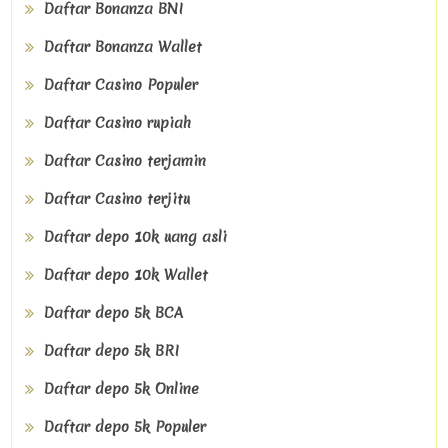
Daftar Bonanza BNI
Daftar Bonanza Wallet
Daftar Casino Populer
Daftar Casino rupiah
Daftar Casino terjamin
Daftar Casino terjitu
Daftar depo 10k uang asli
Daftar depo 10k Wallet
Daftar depo 5k BCA
Daftar depo 5k BRI
Daftar depo 5k Online
Daftar depo 5k Populer