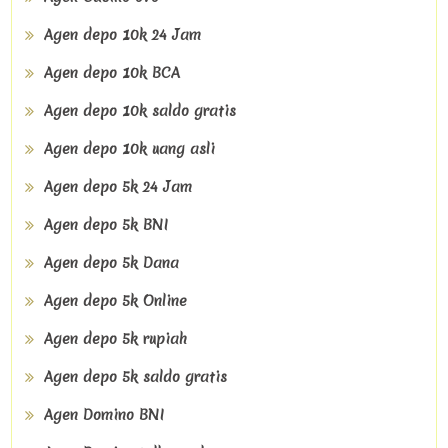
Agen depo 10k 24 Jam
Agen depo 10k BCA
Agen depo 10k saldo gratis
Agen depo 10k uang asli
Agen depo 5k 24 Jam
Agen depo 5k BNI
Agen depo 5k Dana
Agen depo 5k Online
Agen depo 5k rupiah
Agen depo 5k saldo gratis
Agen Domino BNI