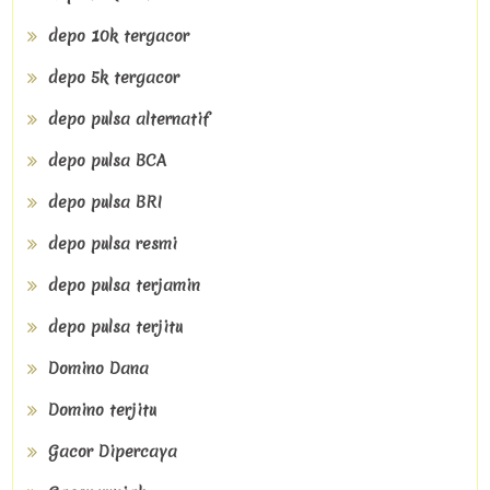
depo 10k tergacor
depo 5k tergacor
depo pulsa alternatif
depo pulsa BCA
depo pulsa BRI
depo pulsa resmi
depo pulsa terjamin
depo pulsa terjitu
Domino Dana
Domino terjitu
Gacor Dipercaya