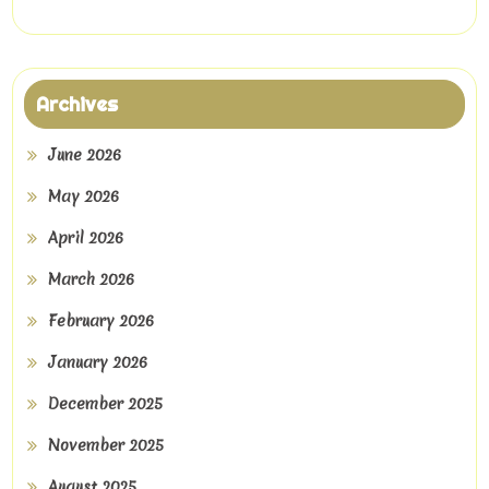
Archives
June 2026
May 2026
April 2026
March 2026
February 2026
January 2026
December 2025
November 2025
August 2025