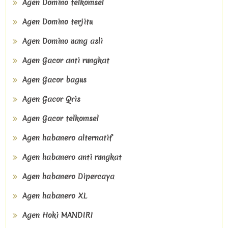
Agen Domino telkomsel
Agen Domino terjitu
Agen Domino uang asli
Agen Gacor anti rungkat
Agen Gacor bagus
Agen Gacor Qris
Agen Gacor telkomsel
Agen habanero alternatif
Agen habanero anti rungkat
Agen habanero Dipercaya
Agen habanero XL
Agen Hoki MANDIRI