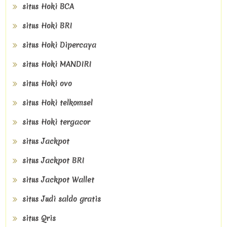
situs Hoki BCA
situs Hoki BRI
situs Hoki Dipercaya
situs Hoki MANDIRI
situs Hoki ovo
situs Hoki telkomsel
situs Hoki tergacor
situs Jackpot
situs Jackpot BRI
situs Jackpot Wallet
situs Judi saldo gratis
situs Qris