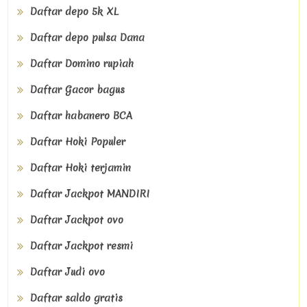
Daftar depo 5k XL
Daftar depo pulsa Dana
Daftar Domino rupiah
Daftar Gacor bagus
Daftar habanero BCA
Daftar Hoki Populer
Daftar Hoki terjamin
Daftar Jackpot MANDIRI
Daftar Jackpot ovo
Daftar Jackpot resmi
Daftar Judi ovo
Daftar saldo gratis