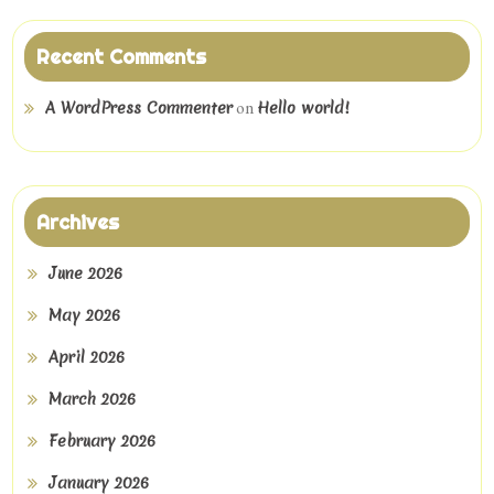
Recent Comments
on
A WordPress Commenter
Hello world!
Archives
June 2026
May 2026
April 2026
March 2026
February 2026
January 2026