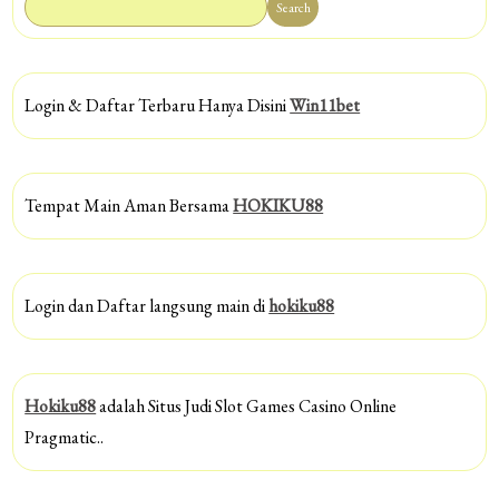
Search
Login & Daftar Terbaru Hanya Disini
Win11bet
Tempat Main Aman Bersama
HOKIKU88
Login dan Daftar langsung main di
hokiku88
Hokiku88
adalah Situs Judi Slot Games Casino Online
Pragmatic..