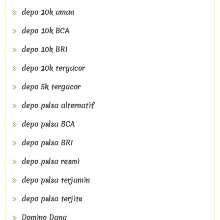
depo 10k aman
depo 10k BCA
depo 10k BRI
depo 10k tergacor
depo 5k tergacor
depo pulsa alternatif
depo pulsa BCA
depo pulsa BRI
depo pulsa resmi
depo pulsa terjamin
depo pulsa terjitu
Domino Dana