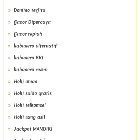
Domino terjitu
Gacor Dipercaya
Gacor rupiah
habanero alternatif
habanero BRI
habanero resmi
Hoki aman
Hoki saldo gratis
Hoki telkomsel
Hoki uang asli
Jackpot MANDIRI