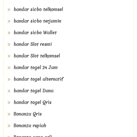
bandar sicbo telkomsel
bandar sicbo terjamin
bandar sicbo Wallet
bandar Slot resmi
bandar Slot telkomsel
bandar togel 24 Jam
bandar togel alternatif
bandar togel Dana
bandar togel Qris
Bonanza Qris
Bonanza rupiah