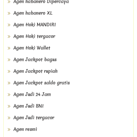
Agen habanero Dipercaya
Agen habanero XL
Agen Hoki MANDIRI
Agen Hoki tergacor
Agen Hoki Wallet
Agen Jackpot bagus
Agen Jackpot rupiah
Agen Jackpot saldo gratis
Agen Judi 24 Jam
Agen Judi BNI
Agen Judi tergacor
Agen resmi