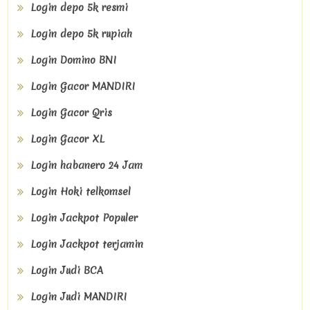
Login depo 5k resmi
Login depo 5k rupiah
Login Domino BNI
Login Gacor MANDIRI
Login Gacor Qris
Login Gacor XL
Login habanero 24 Jam
Login Hoki telkomsel
Login Jackpot Populer
Login Jackpot terjamin
Login Judi BCA
Login Judi MANDIRI