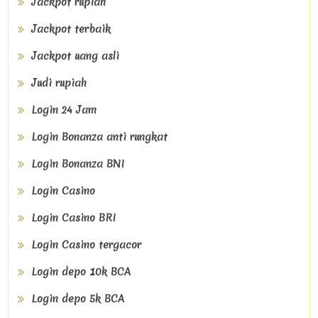
Jackpot rupiah
Jackpot terbaik
Jackpot uang asli
Judi rupiah
Login 24 Jam
Login Bonanza anti rungkat
Login Bonanza BNI
Login Casino
Login Casino BRI
Login Casino tergacor
Login depo 10k BCA
Login depo 5k BCA