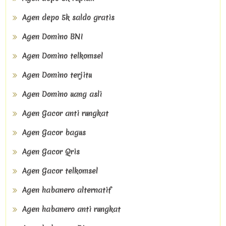
Agen depo 5k saldo gratis
Agen Domino BNI
Agen Domino telkomsel
Agen Domino terjitu
Agen Domino uang asli
Agen Gacor anti rungkat
Agen Gacor bagus
Agen Gacor Qris
Agen Gacor telkomsel
Agen habanero alternatif
Agen habanero anti rungkat