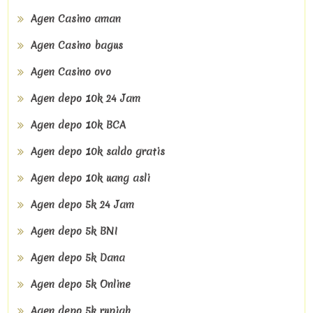
Agen Casino aman
Agen Casino bagus
Agen Casino ovo
Agen depo 10k 24 Jam
Agen depo 10k BCA
Agen depo 10k saldo gratis
Agen depo 10k uang asli
Agen depo 5k 24 Jam
Agen depo 5k BNI
Agen depo 5k Dana
Agen depo 5k Online
Agen depo 5k rupiah