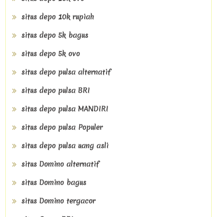
situs depo 10k rupiah
situs depo 5k bagus
situs depo 5k ovo
situs depo pulsa alternatif
situs depo pulsa BRI
situs depo pulsa MANDIRI
situs depo pulsa Populer
situs depo pulsa uang asli
situs Domino alternatif
situs Domino bagus
situs Domino tergacor