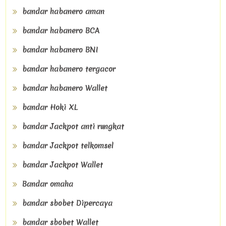
bandar habanero aman
bandar habanero BCA
bandar habanero BNI
bandar habanero tergacor
bandar habanero Wallet
bandar Hoki XL
bandar Jackpot anti rungkat
bandar Jackpot telkomsel
bandar Jackpot Wallet
Bandar omaha
bandar sbobet Dipercaya
bandar sbobet Wallet