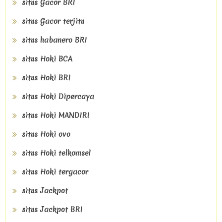
situs Gacor BRI
situs Gacor terjitu
situs habanero BRI
situs Hoki BCA
situs Hoki BRI
situs Hoki Dipercaya
situs Hoki MANDIRI
situs Hoki ovo
situs Hoki telkomsel
situs Hoki tergacor
situs Jackpot
situs Jackpot BRI