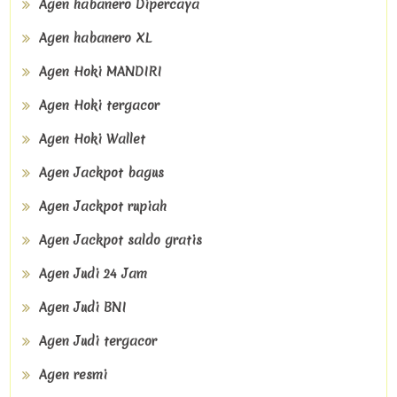
Agen habanero Dipercaya
Agen habanero XL
Agen Hoki MANDIRI
Agen Hoki tergacor
Agen Hoki Wallet
Agen Jackpot bagus
Agen Jackpot rupiah
Agen Jackpot saldo gratis
Agen Judi 24 Jam
Agen Judi BNI
Agen Judi tergacor
Agen resmi