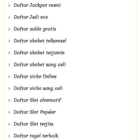
Daftar Jackpot resmi
Daftar Judi ovo
Daftar saldo gratis
Daftar sbobet telkomsel
Daftar sbobet terjamin
Daftar sbobet uang asli
Daftar sicbo Online
Daftar sicbo uang asli
Daftar Slot alternatif
Daftar Slot Populer
Daftar Slot terjitu
Daftar togel terbaik