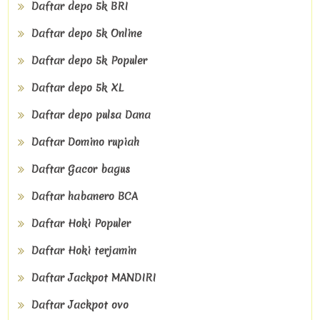
Daftar depo 5k BRI
Daftar depo 5k Online
Daftar depo 5k Populer
Daftar depo 5k XL
Daftar depo pulsa Dana
Daftar Domino rupiah
Daftar Gacor bagus
Daftar habanero BCA
Daftar Hoki Populer
Daftar Hoki terjamin
Daftar Jackpot MANDIRI
Daftar Jackpot ovo