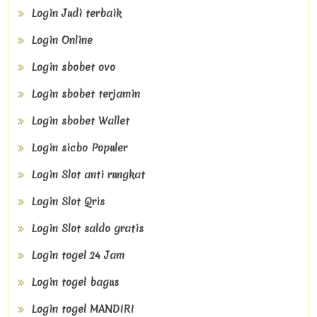
Login Judi terbaik
Login Online
Login sbobet ovo
Login sbobet terjamin
Login sbobet Wallet
Login sicbo Populer
Login Slot anti rungkat
Login Slot Qris
Login Slot saldo gratis
Login togel 24 Jam
Login togel bagus
Login togel MANDIRI