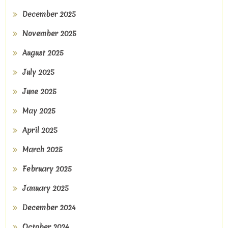
December 2025
November 2025
August 2025
July 2025
June 2025
May 2025
April 2025
March 2025
February 2025
January 2025
December 2024
October 2024