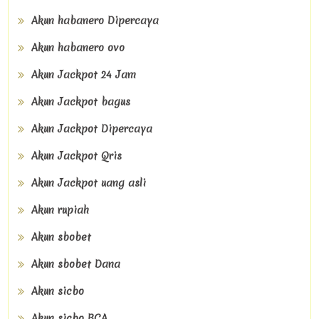
Akun habanero Dipercaya
Akun habanero ovo
Akun Jackpot 24 Jam
Akun Jackpot bagus
Akun Jackpot Dipercaya
Akun Jackpot Qris
Akun Jackpot uang asli
Akun rupiah
Akun sbobet
Akun sbobet Dana
Akun sicbo
Akun sicbo BCA