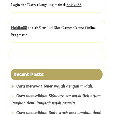
Login dan Daftar langsung main di
hokiku88
Hokiku88
adalah Situs Judi Slot Games Casino Online
Pragmatic..
Recent Posts
Cara merawat Toner wajah dengan mudah.
Cara memutihkan Skincare set untuk flek hitam
langkah demi langkah untuk pemula.
Cara memutihkan Body wash susu langkah demi