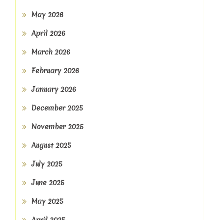
May 2026
April 2026
March 2026
February 2026
January 2026
December 2025
November 2025
August 2025
July 2025
June 2025
May 2025