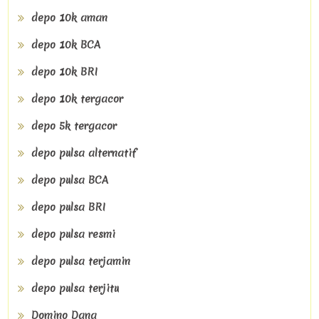
depo 10k aman
depo 10k BCA
depo 10k BRI
depo 10k tergacor
depo 5k tergacor
depo pulsa alternatif
depo pulsa BCA
depo pulsa BRI
depo pulsa resmi
depo pulsa terjamin
depo pulsa terjitu
Domino Dana