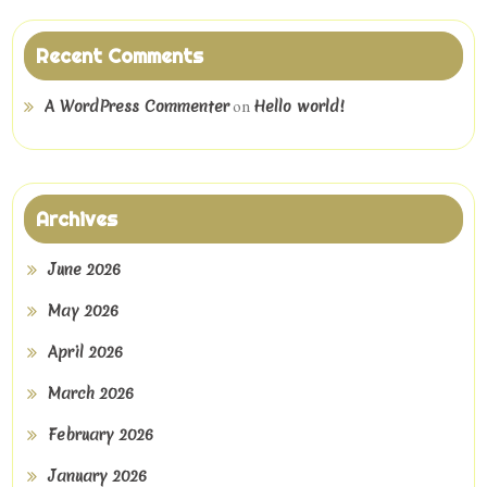
Recent Comments
on
A WordPress Commenter
Hello world!
Archives
June 2026
May 2026
April 2026
March 2026
February 2026
January 2026