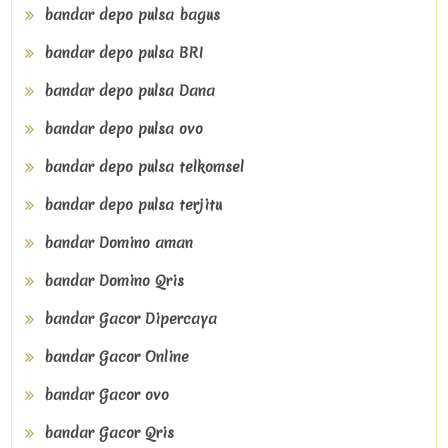
bandar depo pulsa bagus
bandar depo pulsa BRI
bandar depo pulsa Dana
bandar depo pulsa ovo
bandar depo pulsa telkomsel
bandar depo pulsa terjitu
bandar Domino aman
bandar Domino Qris
bandar Gacor Dipercaya
bandar Gacor Online
bandar Gacor ovo
bandar Gacor Qris