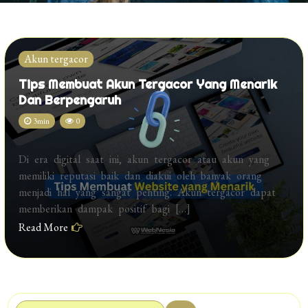
Akun tergacor
Tips Membuat Akun Tergacor Yang Menarik
Dan Berpengaruh
3min
0
Di era digital saat ini, akun tergacor atau akun yang
memiliki reputasi baik dan diakui oleh banyak orang
menjadi hal yang sangat penting. Akun tergacor dapat
memberikan dampak positif bagi […]
Read More