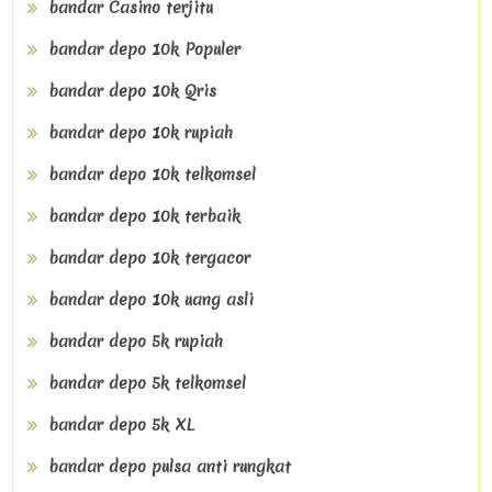
bandar Casino terjitu
bandar depo 10k Populer
bandar depo 10k Qris
bandar depo 10k rupiah
bandar depo 10k telkomsel
bandar depo 10k terbaik
bandar depo 10k tergacor
bandar depo 10k uang asli
bandar depo 5k rupiah
bandar depo 5k telkomsel
bandar depo 5k XL
bandar depo pulsa anti rungkat