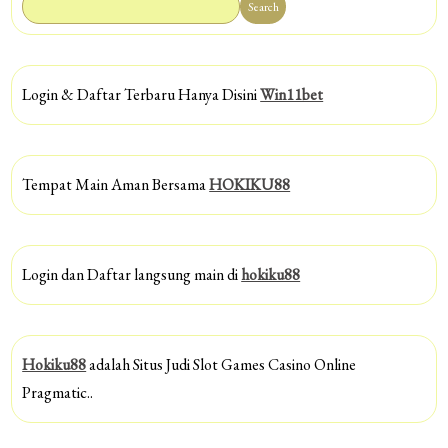
Search
Login & Daftar Terbaru Hanya Disini
Win11bet
Tempat Main Aman Bersama
HOKIKU88
Login dan Daftar langsung main di
hokiku88
Hokiku88
adalah Situs Judi Slot Games Casino Online
Pragmatic..