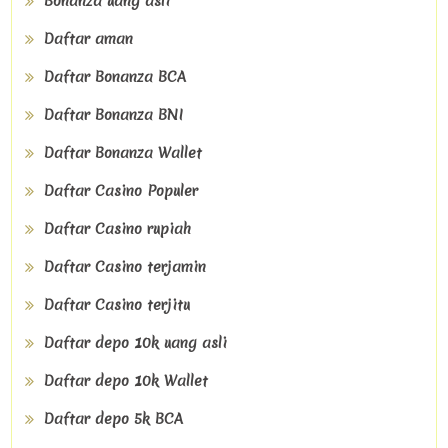
Bonanza uang asli
Daftar aman
Daftar Bonanza BCA
Daftar Bonanza BNI
Daftar Bonanza Wallet
Daftar Casino Populer
Daftar Casino rupiah
Daftar Casino terjamin
Daftar Casino terjitu
Daftar depo 10k uang asli
Daftar depo 10k Wallet
Daftar depo 5k BCA