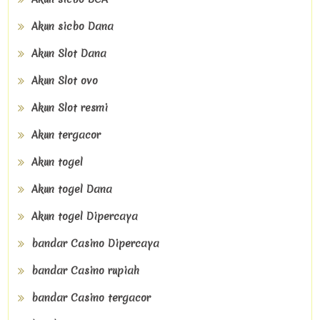
Akun sicbo Dana
Akun Slot Dana
Akun Slot ovo
Akun Slot resmi
Akun tergacor
Akun togel
Akun togel Dana
Akun togel Dipercaya
bandar Casino Dipercaya
bandar Casino rupiah
bandar Casino tergacor