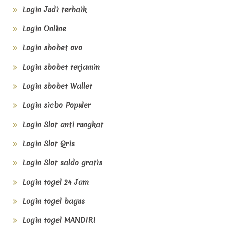
Login Judi terbaik
Login Online
Login sbobet ovo
Login sbobet terjamin
Login sbobet Wallet
Login sicbo Populer
Login Slot anti rungkat
Login Slot Qris
Login Slot saldo gratis
Login togel 24 Jam
Login togel bagus
Login togel MANDIRI