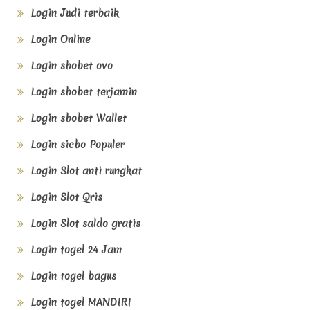
Login Judi terbaik
Login Online
Login sbobet ovo
Login sbobet terjamin
Login sbobet Wallet
Login sicbo Populer
Login Slot anti rungkat
Login Slot Qris
Login Slot saldo gratis
Login togel 24 Jam
Login togel bagus
Login togel MANDIRI