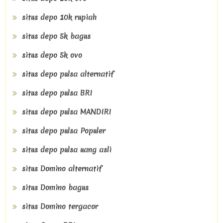
situs depo 10k rupiah
situs depo 5k bagus
situs depo 5k ovo
situs depo pulsa alternatif
situs depo pulsa BRI
situs depo pulsa MANDIRI
situs depo pulsa Populer
situs depo pulsa uang asli
situs Domino alternatif
situs Domino bagus
situs Domino tergacor