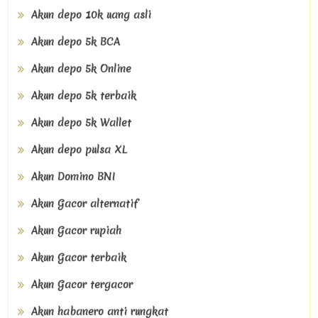
Akun depo 10k uang asli
Akun depo 5k BCA
Akun depo 5k Online
Akun depo 5k terbaik
Akun depo 5k Wallet
Akun depo pulsa XL
Akun Domino BNI
Akun Gacor alternatif
Akun Gacor rupiah
Akun Gacor terbaik
Akun Gacor tergacor
Akun habanero anti rungkat