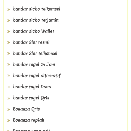
bandar sicbo telkomsel
bandar sicbo terjamin
bandar sicbo Wallet
bandar Slot resmi
bandar Slot telkomsel
bandar togel 24 Jam
bandar togel alternatif
bandar togel Dana
bandar togel Qris
Bonanza Qris
Bonanza rupiah