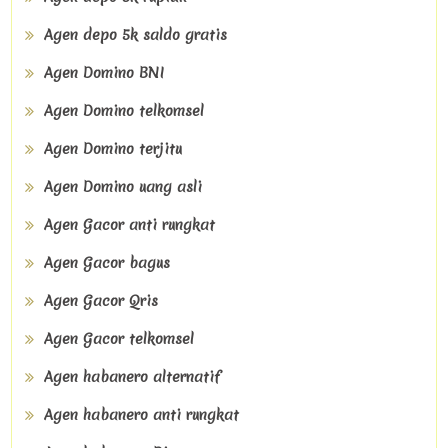
Agen depo 5k saldo gratis
Agen Domino BNI
Agen Domino telkomsel
Agen Domino terjitu
Agen Domino uang asli
Agen Gacor anti rungkat
Agen Gacor bagus
Agen Gacor Qris
Agen Gacor telkomsel
Agen habanero alternatif
Agen habanero anti rungkat