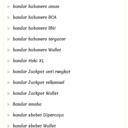
bandar habanero aman
bandar habanero BCA
bandar habanero BNI
bandar habanero tergacor
bandar habanero Wallet
bandar Hoki XL
bandar Jackpot anti rungkat
bandar Jackpot telkomsel
bandar Jackpot Wallet
Bandar omaha
bandar sbobet Dipercaya
bandar sbobet Wallet