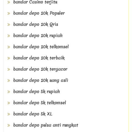
bandar Casino terjitu
bandar depo 10k Populer
bandar depo 10k Qris
bandar depo 10k rupiah
bandar depo 10k telkomsel
bandar depo 10k terbaik
bandar depo 10k tergacor
bandar depo 10k uang asli
bandar depo 5k rupiah
bandar depo 5k telkomsel
bandar depo 5k XL
bandar depo pulsa anti rungkat