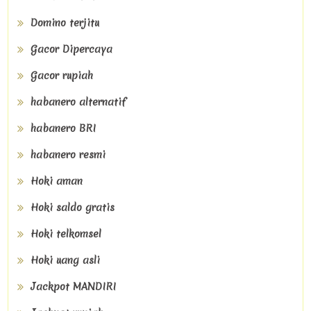
Domino terjitu
Gacor Dipercaya
Gacor rupiah
habanero alternatif
habanero BRI
habanero resmi
Hoki aman
Hoki saldo gratis
Hoki telkomsel
Hoki uang asli
Jackpot MANDIRI