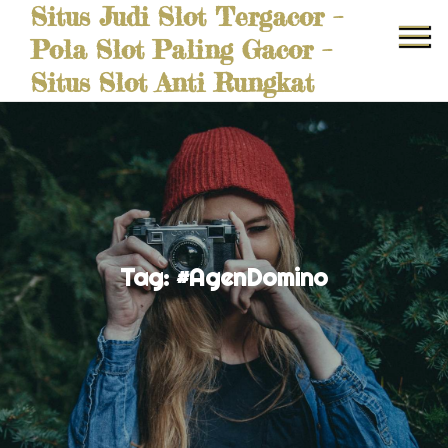
Situs Judi Slot Tergacor –
Skip
to
Pola Slot Paling Gacor –
content
Situs Slot Anti Rungkat
Tag:
#AgenDomino