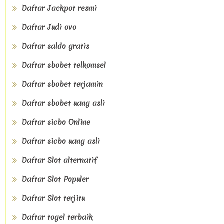
Daftar Jackpot resmi
Daftar Judi ovo
Daftar saldo gratis
Daftar sbobet telkomsel
Daftar sbobet terjamin
Daftar sbobet uang asli
Daftar sicbo Online
Daftar sicbo uang asli
Daftar Slot alternatif
Daftar Slot Populer
Daftar Slot terjitu
Daftar togel terbaik