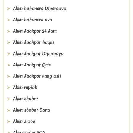
Akun habanero Dipercaya
Akun habanero ovo
Akun Jackpot 24 Jam
Akun Jackpot bagus
Akun Jackpot Dipercaya
Akun Jackpot Qris
Akun Jackpot uang asli
Akun rupiah
Akun sbobet
Akun sbobet Dana
Akun sicbo
Akun sicbo BCA