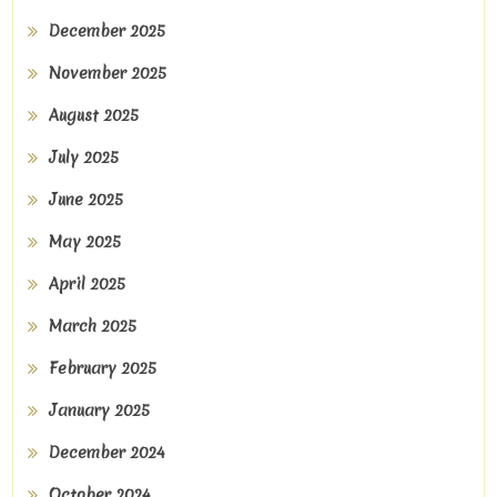
December 2025
November 2025
August 2025
July 2025
June 2025
May 2025
April 2025
March 2025
February 2025
January 2025
December 2024
October 2024