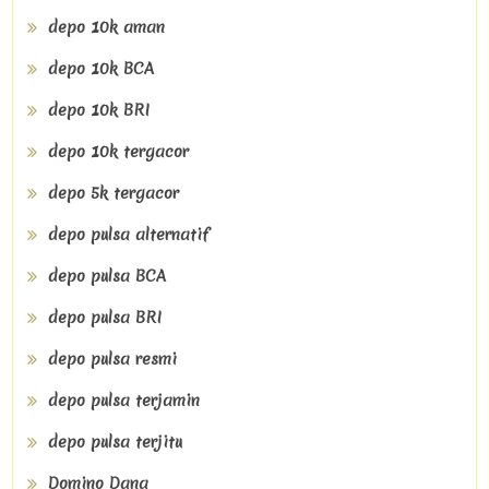
depo 10k aman
depo 10k BCA
depo 10k BRI
depo 10k tergacor
depo 5k tergacor
depo pulsa alternatif
depo pulsa BCA
depo pulsa BRI
depo pulsa resmi
depo pulsa terjamin
depo pulsa terjitu
Domino Dana