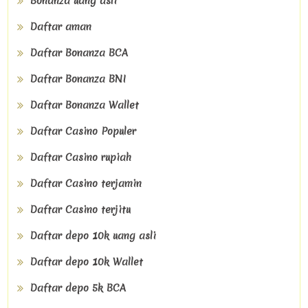
Bonanza uang asli
Daftar aman
Daftar Bonanza BCA
Daftar Bonanza BNI
Daftar Bonanza Wallet
Daftar Casino Populer
Daftar Casino rupiah
Daftar Casino terjamin
Daftar Casino terjitu
Daftar depo 10k uang asli
Daftar depo 10k Wallet
Daftar depo 5k BCA