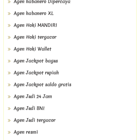
Agen habanero Dipercaya
Agen habanero XL
Agen Hoki MANDIRI
Agen Hoki tergacor
Agen Hoki Wallet
Agen Jackpot bagus
Agen Jackpot rupiah
Agen Jackpot saldo gratis
Agen Judi 24 Jam
Agen Judi BNI
Agen Judi tergacor
Agen resmi