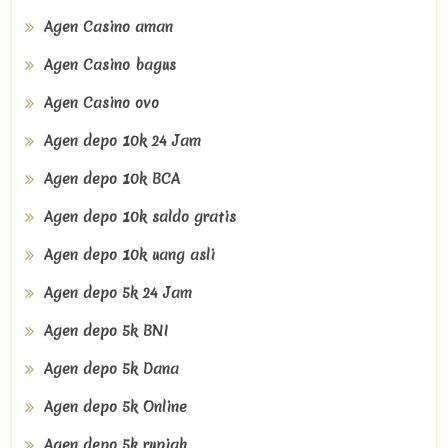
Agen Casino aman
Agen Casino bagus
Agen Casino ovo
Agen depo 10k 24 Jam
Agen depo 10k BCA
Agen depo 10k saldo gratis
Agen depo 10k uang asli
Agen depo 5k 24 Jam
Agen depo 5k BNI
Agen depo 5k Dana
Agen depo 5k Online
Agen depo 5k rupiah