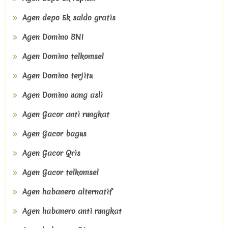
Agen depo 5k saldo gratis
Agen Domino BNI
Agen Domino telkomsel
Agen Domino terjitu
Agen Domino uang asli
Agen Gacor anti rungkat
Agen Gacor bagus
Agen Gacor Qris
Agen Gacor telkomsel
Agen habanero alternatif
Agen habanero anti rungkat