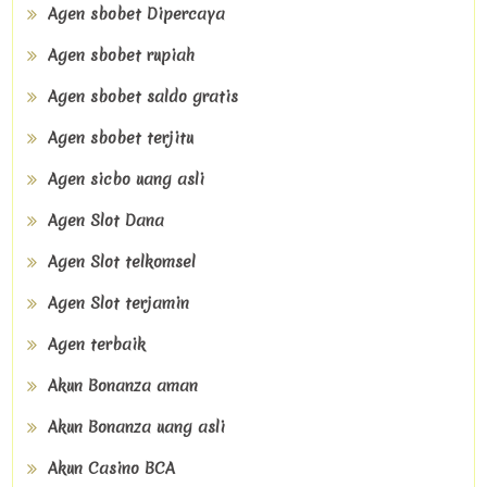
Agen sbobet Dipercaya
Agen sbobet rupiah
Agen sbobet saldo gratis
Agen sbobet terjitu
Agen sicbo uang asli
Agen Slot Dana
Agen Slot telkomsel
Agen Slot terjamin
Agen terbaik
Akun Bonanza aman
Akun Bonanza uang asli
Akun Casino BCA