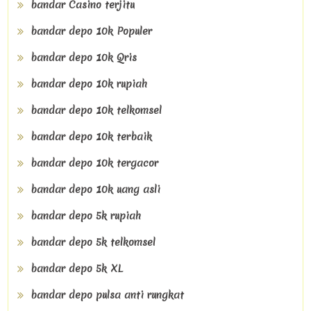
bandar Casino terjitu
bandar depo 10k Populer
bandar depo 10k Qris
bandar depo 10k rupiah
bandar depo 10k telkomsel
bandar depo 10k terbaik
bandar depo 10k tergacor
bandar depo 10k uang asli
bandar depo 5k rupiah
bandar depo 5k telkomsel
bandar depo 5k XL
bandar depo pulsa anti rungkat