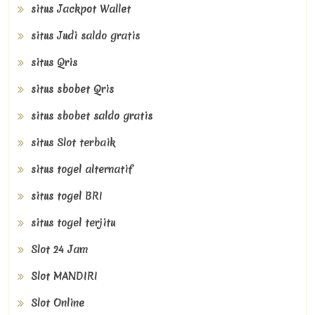
situs Jackpot Wallet
situs Judi saldo gratis
situs Qris
situs sbobet Qris
situs sbobet saldo gratis
situs Slot terbaik
situs togel alternatif
situs togel BRI
situs togel terjitu
Slot 24 Jam
Slot MANDIRI
Slot Online