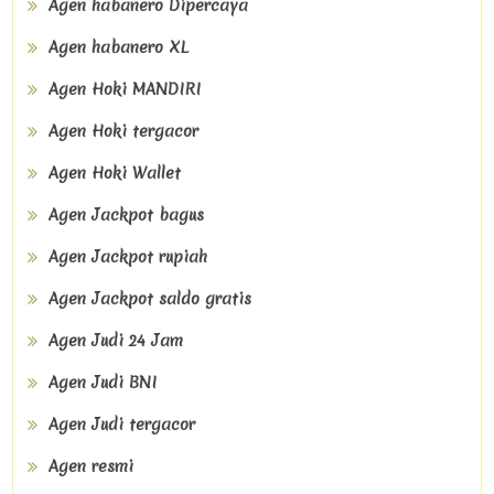
Agen habanero Dipercaya
Agen habanero XL
Agen Hoki MANDIRI
Agen Hoki tergacor
Agen Hoki Wallet
Agen Jackpot bagus
Agen Jackpot rupiah
Agen Jackpot saldo gratis
Agen Judi 24 Jam
Agen Judi BNI
Agen Judi tergacor
Agen resmi