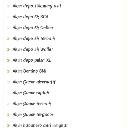
Akun depo 10k uang asli
Akun depo 5k BCA
Akun depo 5k Online
Akun depo 5k terbaik
Akun depo 5k Wallet
Akun depo pulsa XL
Akun Domino BNI
Akun Gacor alternatif
Akun Gacor rupiah
Akun Gacor terbaik
Akun Gacor tergacor
Akun habanero anti rungkat