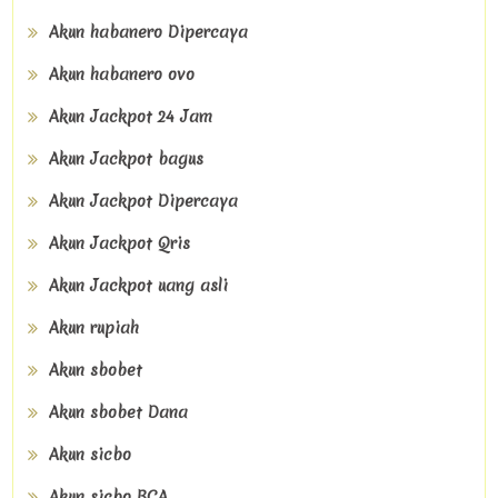
Akun habanero Dipercaya
Akun habanero ovo
Akun Jackpot 24 Jam
Akun Jackpot bagus
Akun Jackpot Dipercaya
Akun Jackpot Qris
Akun Jackpot uang asli
Akun rupiah
Akun sbobet
Akun sbobet Dana
Akun sicbo
Akun sicbo BCA