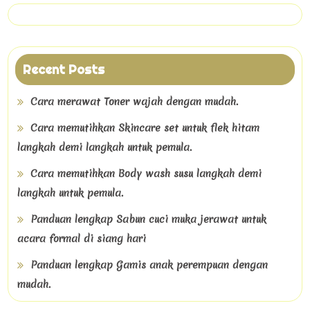
Recent Posts
Cara merawat Toner wajah dengan mudah.
Cara memutihkan Skincare set untuk flek hitam
langkah demi langkah untuk pemula.
Cara memutihkan Body wash susu langkah demi
langkah untuk pemula.
Panduan lengkap Sabun cuci muka jerawat untuk
acara formal di siang hari
Panduan lengkap Gamis anak perempuan dengan
mudah.