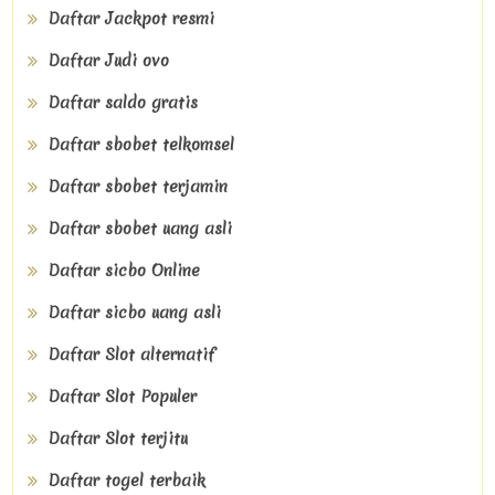
Daftar Jackpot resmi
Daftar Judi ovo
Daftar saldo gratis
Daftar sbobet telkomsel
Daftar sbobet terjamin
Daftar sbobet uang asli
Daftar sicbo Online
Daftar sicbo uang asli
Daftar Slot alternatif
Daftar Slot Populer
Daftar Slot terjitu
Daftar togel terbaik