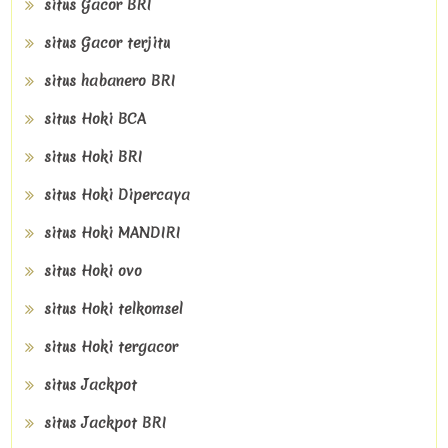
situs Gacor BRI
situs Gacor terjitu
situs habanero BRI
situs Hoki BCA
situs Hoki BRI
situs Hoki Dipercaya
situs Hoki MANDIRI
situs Hoki ovo
situs Hoki telkomsel
situs Hoki tergacor
situs Jackpot
situs Jackpot BRI