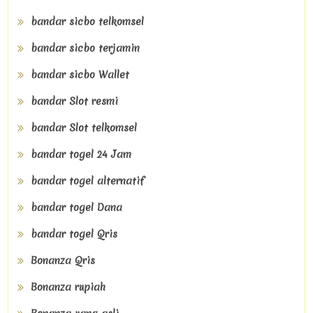
bandar sicbo telkomsel
bandar sicbo terjamin
bandar sicbo Wallet
bandar Slot resmi
bandar Slot telkomsel
bandar togel 24 Jam
bandar togel alternatif
bandar togel Dana
bandar togel Qris
Bonanza Qris
Bonanza rupiah