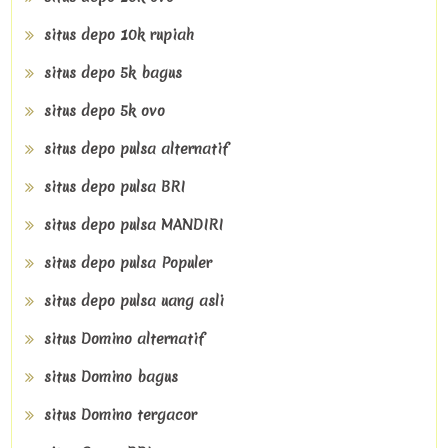
situs depo 10k rupiah
situs depo 5k bagus
situs depo 5k ovo
situs depo pulsa alternatif
situs depo pulsa BRI
situs depo pulsa MANDIRI
situs depo pulsa Populer
situs depo pulsa uang asli
situs Domino alternatif
situs Domino bagus
situs Domino tergacor