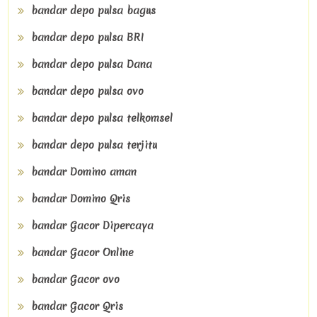
bandar depo pulsa bagus
bandar depo pulsa BRI
bandar depo pulsa Dana
bandar depo pulsa ovo
bandar depo pulsa telkomsel
bandar depo pulsa terjitu
bandar Domino aman
bandar Domino Qris
bandar Gacor Dipercaya
bandar Gacor Online
bandar Gacor ovo
bandar Gacor Qris