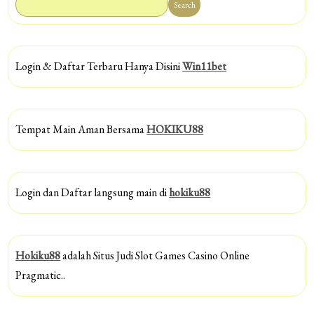
Search
Login & Daftar Terbaru Hanya Disini
Win11bet
Tempat Main Aman Bersama
HOKIKU88
Login dan Daftar langsung main di
hokiku88
Hokiku88
adalah Situs Judi Slot Games Casino Online
Pragmatic..