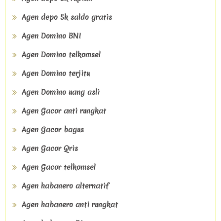
Agen depo 5k saldo gratis
Agen Domino BNI
Agen Domino telkomsel
Agen Domino terjitu
Agen Domino uang asli
Agen Gacor anti rungkat
Agen Gacor bagus
Agen Gacor Qris
Agen Gacor telkomsel
Agen habanero alternatif
Agen habanero anti rungkat