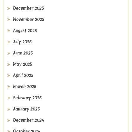
December 2025
November 2025
August 2025
July 2025
June 2025
May 2025
April 2025
March 2025
February 2025
January 2025
December 2024
October 2024