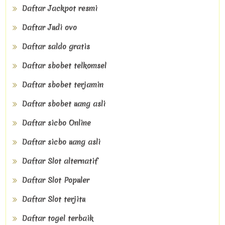
Daftar Jackpot resmi
Daftar Judi ovo
Daftar saldo gratis
Daftar sbobet telkomsel
Daftar sbobet terjamin
Daftar sbobet uang asli
Daftar sicbo Online
Daftar sicbo uang asli
Daftar Slot alternatif
Daftar Slot Populer
Daftar Slot terjitu
Daftar togel terbaik