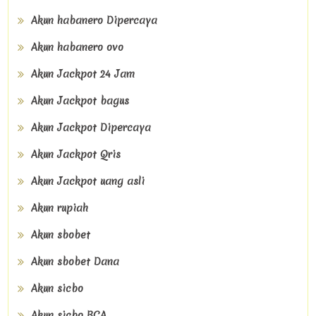
Akun habanero Dipercaya
Akun habanero ovo
Akun Jackpot 24 Jam
Akun Jackpot bagus
Akun Jackpot Dipercaya
Akun Jackpot Qris
Akun Jackpot uang asli
Akun rupiah
Akun sbobet
Akun sbobet Dana
Akun sicbo
Akun sicbo BCA