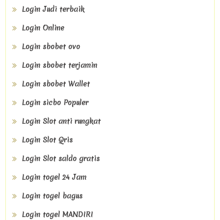
Login Judi terbaik
Login Online
Login sbobet ovo
Login sbobet terjamin
Login sbobet Wallet
Login sicbo Populer
Login Slot anti rungkat
Login Slot Qris
Login Slot saldo gratis
Login togel 24 Jam
Login togel bagus
Login togel MANDIRI