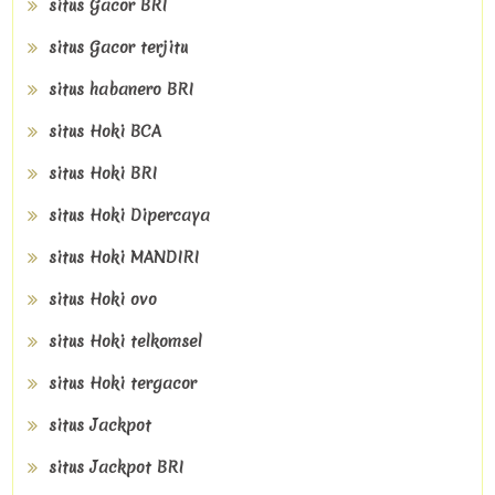
situs Gacor BRI
situs Gacor terjitu
situs habanero BRI
situs Hoki BCA
situs Hoki BRI
situs Hoki Dipercaya
situs Hoki MANDIRI
situs Hoki ovo
situs Hoki telkomsel
situs Hoki tergacor
situs Jackpot
situs Jackpot BRI