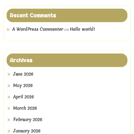
Recent Comments
on
A WordPress Commenter
Hello world!
Archives
June 2026
May 2026
April 2026
March 2026
February 2026
January 2026