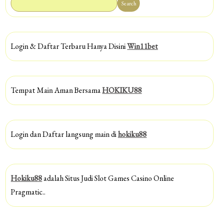
Search
Login & Daftar Terbaru Hanya Disini
Win11bet
Tempat Main Aman Bersama
HOKIKU88
Login dan Daftar langsung main di
hokiku88
Hokiku88
adalah Situs Judi Slot Games Casino Online
Pragmatic..