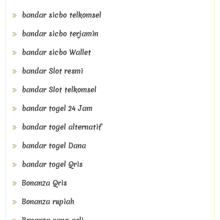
bandar sicbo telkomsel
bandar sicbo terjamin
bandar sicbo Wallet
bandar Slot resmi
bandar Slot telkomsel
bandar togel 24 Jam
bandar togel alternatif
bandar togel Dana
bandar togel Qris
Bonanza Qris
Bonanza rupiah