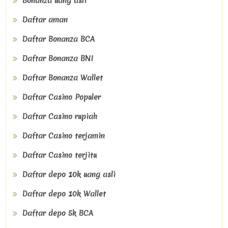
Bonanza uang asli
Daftar aman
Daftar Bonanza BCA
Daftar Bonanza BNI
Daftar Bonanza Wallet
Daftar Casino Populer
Daftar Casino rupiah
Daftar Casino terjamin
Daftar Casino terjitu
Daftar depo 10k uang asli
Daftar depo 10k Wallet
Daftar depo 5k BCA