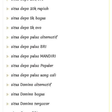
situs depo 10k rupiah
situs depo 5k bagus
situs depo 5k ovo
situs depo pulsa alternatif
situs depo pulsa BRI
situs depo pulsa MANDIRI
situs depo pulsa Populer
situs depo pulsa uang asli
situs Domino alternatif
situs Domino bagus
situs Domino tergacor