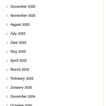
December 2025
November 2025
August 2025
July 2025
June 2025
May 2025
April 2025
March 2025
February 2025
January 2025
December 2024
October 2024