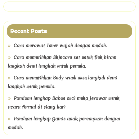
Recent Posts
Cara merawat Toner wajah dengan mudah.
Cara memutihkan Skincare set untuk flek hitam
langkah demi langkah untuk pemula.
Cara memutihkan Body wash susu langkah demi
langkah untuk pemula.
Panduan lengkap Sabun cuci muka jerawat untuk
acara formal di siang hari
Panduan lengkap Gamis anak perempuan dengan
mudah.