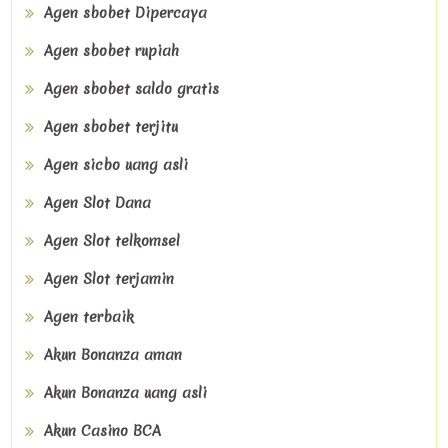
Agen sbobet Dipercaya
Agen sbobet rupiah
Agen sbobet saldo gratis
Agen sbobet terjitu
Agen sicbo uang asli
Agen Slot Dana
Agen Slot telkomsel
Agen Slot terjamin
Agen terbaik
Akun Bonanza aman
Akun Bonanza uang asli
Akun Casino BCA