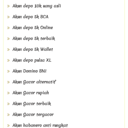
Akun depo 10k uang asli
Akun depo 5k BCA
Akun depo 5k Online
Akun depo 5k terbaik
Akun depo 5k Wallet
Akun depo pulsa XL
Akun Domino BNI
Akun Gacor alternatif
Akun Gacor rupiah
Akun Gacor terbaik
Akun Gacor tergacor
Akun habanero anti rungkat