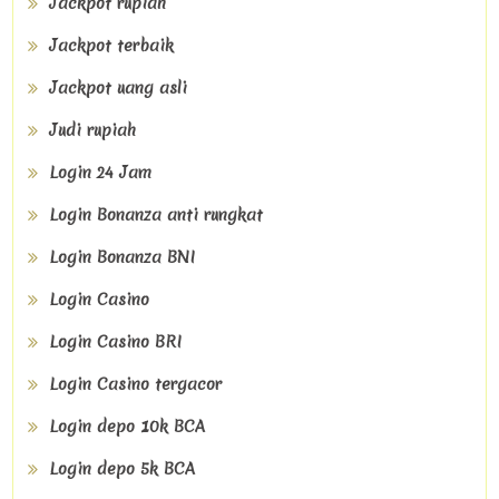
Jackpot rupiah
Jackpot terbaik
Jackpot uang asli
Judi rupiah
Login 24 Jam
Login Bonanza anti rungkat
Login Bonanza BNI
Login Casino
Login Casino BRI
Login Casino tergacor
Login depo 10k BCA
Login depo 5k BCA