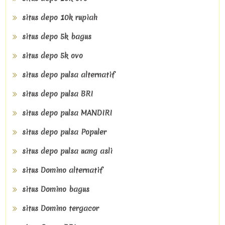
situs depo 10k rupiah
situs depo 5k bagus
situs depo 5k ovo
situs depo pulsa alternatif
situs depo pulsa BRI
situs depo pulsa MANDIRI
situs depo pulsa Populer
situs depo pulsa uang asli
situs Domino alternatif
situs Domino bagus
situs Domino tergacor