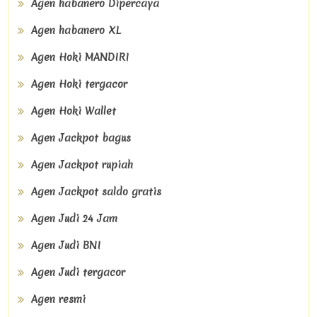
Agen habanero Dipercaya
Agen habanero XL
Agen Hoki MANDIRI
Agen Hoki tergacor
Agen Hoki Wallet
Agen Jackpot bagus
Agen Jackpot rupiah
Agen Jackpot saldo gratis
Agen Judi 24 Jam
Agen Judi BNI
Agen Judi tergacor
Agen resmi