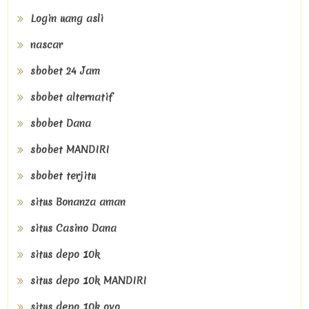
Login uang asli
nascar
sbobet 24 Jam
sbobet alternatif
sbobet Dana
sbobet MANDIRI
sbobet terjitu
situs Bonanza aman
situs Casino Dana
situs depo 10k
situs depo 10k MANDIRI
situs depo 10k ovo