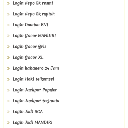
Login depo 5k resmi
Login depo 5k rupiah
Login Domino BNI
Login Gacor MANDIRI
Login Gacor Qris
Login Gacor XL
Login habanero 24 Jam
Login Hoki telkomsel
Login Jackpot Populer
Login Jackpot terjamin
Login Judi BCA
Login Judi MANDIRI