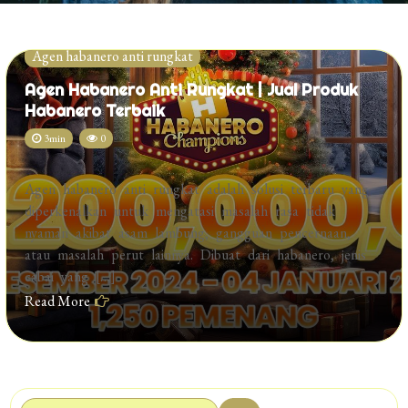
Agen habanero anti rungkat
Agen Habanero Anti Rungkat | Jual Produk
Habanero Terbaik
3min
0
Agen habanero anti rungkat adalah solusi terbaru yang
diperkenalkan untuk mengatasi masalah rasa tidak
nyaman akibat asam lambung, gangguan pencernaan,
atau masalah perut lainnya. Dibuat dari habanero, jenis
cabai yang […]
Read More