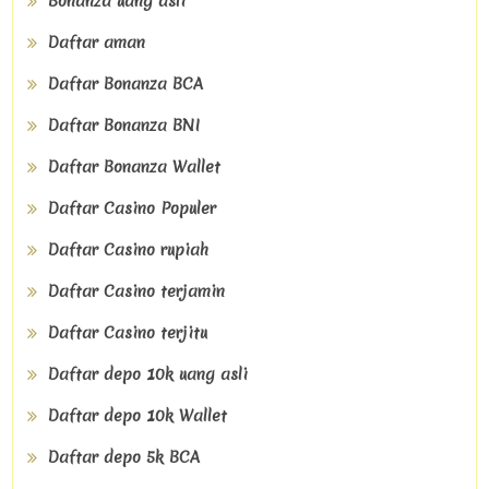
Bonanza uang asli
Daftar aman
Daftar Bonanza BCA
Daftar Bonanza BNI
Daftar Bonanza Wallet
Daftar Casino Populer
Daftar Casino rupiah
Daftar Casino terjamin
Daftar Casino terjitu
Daftar depo 10k uang asli
Daftar depo 10k Wallet
Daftar depo 5k BCA