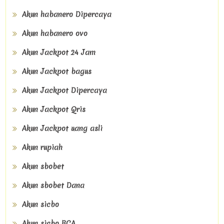
Akun habanero Dipercaya
Akun habanero ovo
Akun Jackpot 24 Jam
Akun Jackpot bagus
Akun Jackpot Dipercaya
Akun Jackpot Qris
Akun Jackpot uang asli
Akun rupiah
Akun sbobet
Akun sbobet Dana
Akun sicbo
Akun sicbo BCA