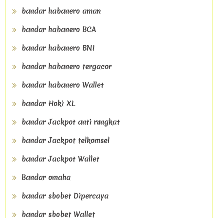
bandar habanero aman
bandar habanero BCA
bandar habanero BNI
bandar habanero tergacor
bandar habanero Wallet
bandar Hoki XL
bandar Jackpot anti rungkat
bandar Jackpot telkomsel
bandar Jackpot Wallet
Bandar omaha
bandar sbobet Dipercaya
bandar sbobet Wallet