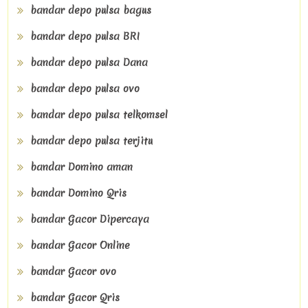
bandar depo pulsa bagus
bandar depo pulsa BRI
bandar depo pulsa Dana
bandar depo pulsa ovo
bandar depo pulsa telkomsel
bandar depo pulsa terjitu
bandar Domino aman
bandar Domino Qris
bandar Gacor Dipercaya
bandar Gacor Online
bandar Gacor ovo
bandar Gacor Qris