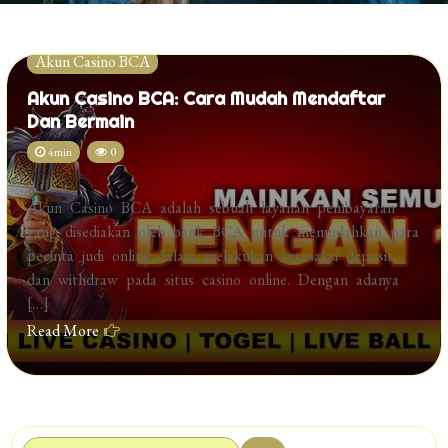
Akun Casino BCA
Akun Casino BCA: Cara Mudah Mendaftar
Dan Bermain
4min
0
Akun Casino BCA adalah sebuah layanan pembayaran
yang disediakan oleh bank BCA untuk memudahkan para
pecinta judi online dalam melakukan transaksi deposit
dan withdraw pada situs casino online. Dengan adanya
[…]
Read More