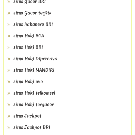
situs Gacor BRI
situs Gacor terjitu
situs habanero BRI
situs Hoki BCA
situs Hoki BRI
situs Hoki Dipercaya
situs Hoki MANDIRI
situs Hoki ovo
situs Hoki telkomsel
situs Hoki tergacor
situs Jackpot
situs Jackpot BRI