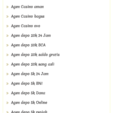
Agen Casino aman
Agen Casino bagus
Agen Casino ovo
Agen depo 10k 24 Jam
Agen depo 10k BCA
Agen depo 10k saldo gratis
Agen depo 10k uang asli
Agen depo 5k 24 Jam
Agen depo 5k BNI
Agen depo 5k Dana
Agen depo 5k Online
Agen depo 5k rupiah