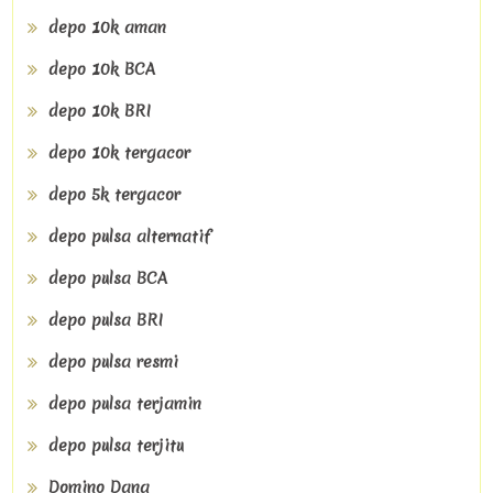
depo 10k aman
depo 10k BCA
depo 10k BRI
depo 10k tergacor
depo 5k tergacor
depo pulsa alternatif
depo pulsa BCA
depo pulsa BRI
depo pulsa resmi
depo pulsa terjamin
depo pulsa terjitu
Domino Dana