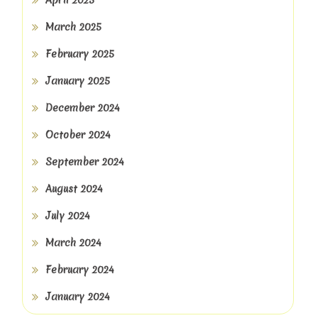
April 2025
March 2025
February 2025
January 2025
December 2024
October 2024
September 2024
August 2024
July 2024
March 2024
February 2024
January 2024