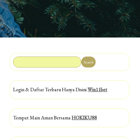
Search
Login & Daftar Terbaru Hanya Disini
Win11bet
Tempat Main Aman Bersama
HOKIKU88