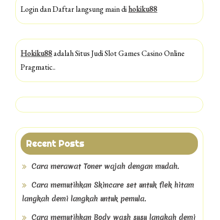
Login dan Daftar langsung main di
hokiku88
Hokiku88
adalah Situs Judi Slot Games Casino Online
Pragmatic..
Recent Posts
Cara merawat Toner wajah dengan mudah.
Cara memutihkan Skincare set untuk flek hitam
langkah demi langkah untuk pemula.
Cara memutihkan Body wash susu langkah demi