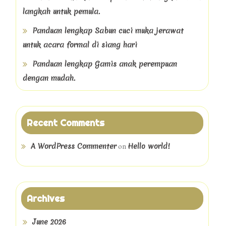
langkah untuk pemula.
Panduan lengkap Sabun cuci muka jerawat
untuk acara formal di siang hari
Panduan lengkap Gamis anak perempuan
dengan mudah.
Recent Comments
on
A WordPress Commenter
Hello world!
Archives
June 2026