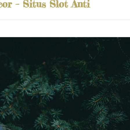
or – Situs Slot Anti