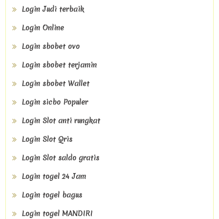
Login Judi terbaik
Login Online
Login sbobet ovo
Login sbobet terjamin
Login sbobet Wallet
Login sicbo Populer
Login Slot anti rungkat
Login Slot Qris
Login Slot saldo gratis
Login togel 24 Jam
Login togel bagus
Login togel MANDIRI