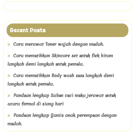
Recent Posts
Cara merawat Toner wajah dengan mudah.
Cara memutihkan Skincare set untuk flek hitam
langkah demi langkah untuk pemula.
Cara memutihkan Body wash susu langkah demi
langkah untuk pemula.
Panduan lengkap Sabun cuci muka jerawat untuk
acara formal di siang hari
Panduan lengkap Gamis anak perempuan dengan
mudah.