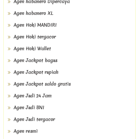
Agen habanero Dipercaya
Agen habanero XL
Agen Hoki MANDIRI
Agen Hoki tergacor
Agen Hoki Wallet
Agen Jackpot bagus
Agen Jackpot rupiah
Agen Jackpot saldo gratis
Agen Judi 24 Jam
Agen Judi BNI
Agen Judi tergacor
Agen resmi