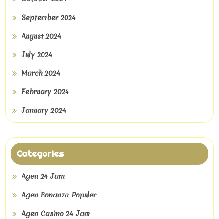
September 2024
August 2024
July 2024
March 2024
February 2024
January 2024
Categories
Agen 24 Jam
Agen Bonanza Populer
Agen Casino 24 Jam