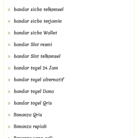
bandar sicbo telkomsel
bandar sicbo terjamin
bandar sicbo Wallet
bandar Slot resmi
bandar Slot telkomsel
bandar togel 24 Jam
bandar togel alternatif
bandar togel Dana
bandar togel Qris
Bonanza Qris
Bonanza rupiah