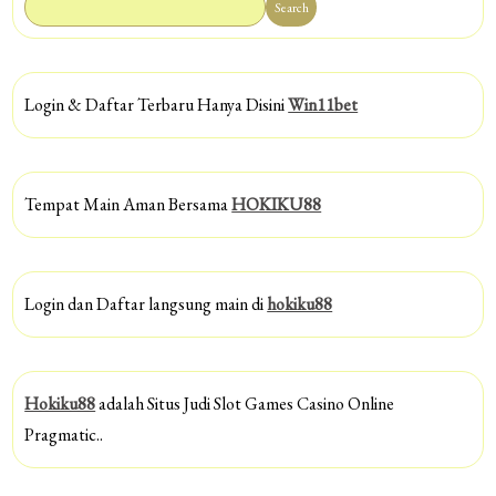
Search
Login & Daftar Terbaru Hanya Disini
Win11bet
Tempat Main Aman Bersama
HOKIKU88
Login dan Daftar langsung main di
hokiku88
Hokiku88
adalah Situs Judi Slot Games Casino Online
Pragmatic..