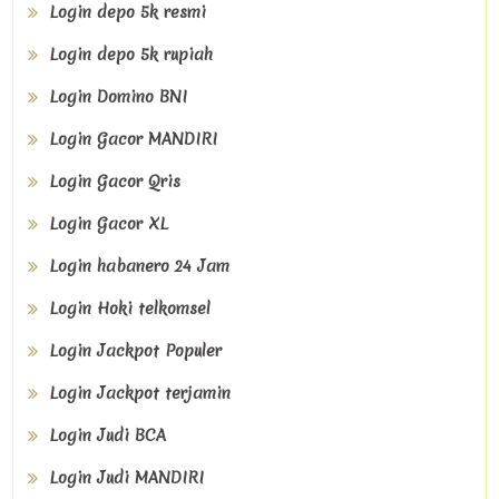
Login depo 5k resmi
Login depo 5k rupiah
Login Domino BNI
Login Gacor MANDIRI
Login Gacor Qris
Login Gacor XL
Login habanero 24 Jam
Login Hoki telkomsel
Login Jackpot Populer
Login Jackpot terjamin
Login Judi BCA
Login Judi MANDIRI