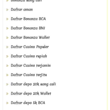
Bonanza uang asli
Daftar aman
Daftar Bonanza BCA
Daftar Bonanza BNI
Daftar Bonanza Wallet
Daftar Casino Populer
Daftar Casino rupiah
Daftar Casino terjamin
Daftar Casino terjitu
Daftar depo 10k uang asli
Daftar depo 10k Wallet
Daftar depo 5k BCA