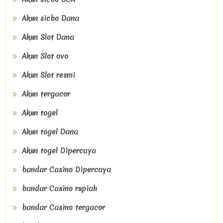
Akun sicbo Dana
Akun Slot Dana
Akun Slot ovo
Akun Slot resmi
Akun tergacor
Akun togel
Akun togel Dana
Akun togel Dipercaya
bandar Casino Dipercaya
bandar Casino rupiah
bandar Casino tergacor