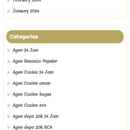
February 2024
January 2024
Categories
Agen 24 Jam
Agen Bonanza Populer
Agen Casino 24 Jam
Agen Casino aman
Agen Casino bagus
Agen Casino ovo
Agen depo 10k 24 Jam
Agen depo 10k BCA