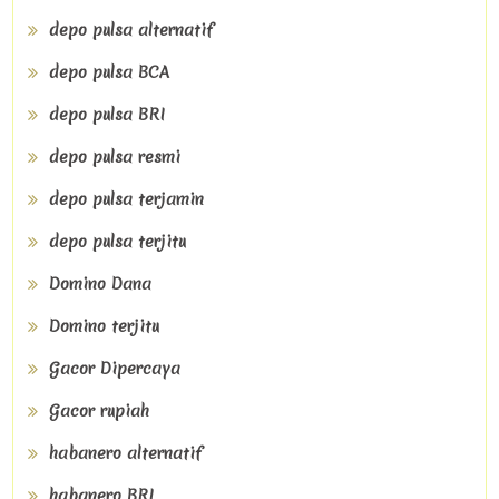
depo pulsa alternatif
depo pulsa BCA
depo pulsa BRI
depo pulsa resmi
depo pulsa terjamin
depo pulsa terjitu
Domino Dana
Domino terjitu
Gacor Dipercaya
Gacor rupiah
habanero alternatif
habanero BRI