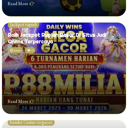
Read More
Jackpot rupiah
Raih Jackpot Rupiah Besar Di Situs Judi
Online Terpercaya
4min
0
Jackpot rupiah menjadi salah satu istilah yang populer
dalam dunia perjudian, terutama dalam permainan kasino
online. Semua orang pasti mengidamkan kemenangan
jackpot besar yang bisa memberikan keuntungan hingga
jutaan rupiah. […]
Read More
bandar Casino tergacor