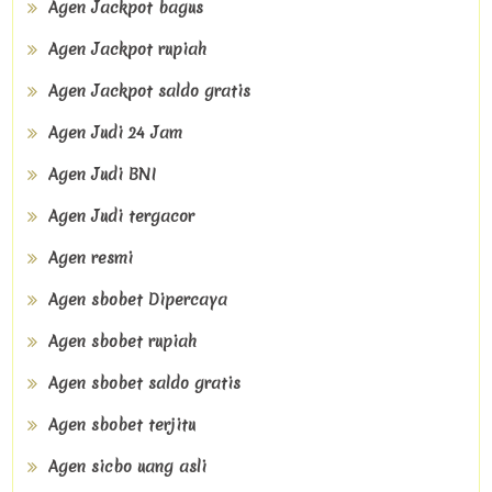
Agen Jackpot bagus
Agen Jackpot rupiah
Agen Jackpot saldo gratis
Agen Judi 24 Jam
Agen Judi BNI
Agen Judi tergacor
Agen resmi
Agen sbobet Dipercaya
Agen sbobet rupiah
Agen sbobet saldo gratis
Agen sbobet terjitu
Agen sicbo uang asli