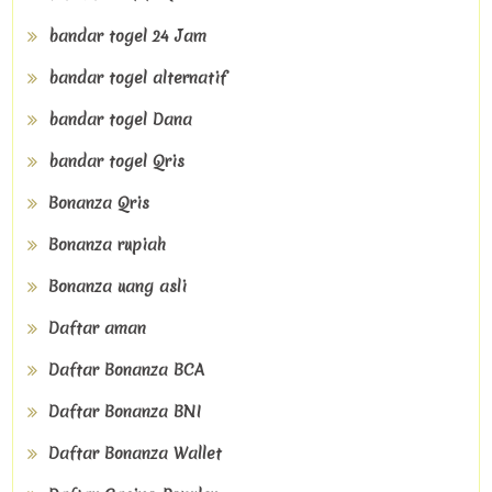
bandar togel 24 Jam
bandar togel alternatif
bandar togel Dana
bandar togel Qris
Bonanza Qris
Bonanza rupiah
Bonanza uang asli
Daftar aman
Daftar Bonanza BCA
Daftar Bonanza BNI
Daftar Bonanza Wallet