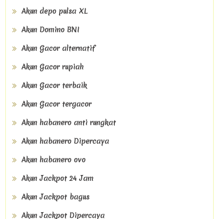
Akun depo pulsa XL
Akun Domino BNI
Akun Gacor alternatif
Akun Gacor rupiah
Akun Gacor terbaik
Akun Gacor tergacor
Akun habanero anti rungkat
Akun habanero Dipercaya
Akun habanero ovo
Akun Jackpot 24 Jam
Akun Jackpot bagus
Akun Jackpot Dipercaya