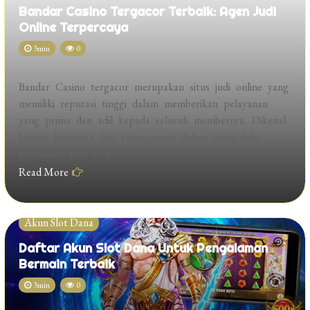
Bandar Casino Tergacor Terbaik: Agen Judi
Online Terpercaya
3min
0
Bandar Casino tergacor merupakan situs judi online yang
memiliki reputasi tinggi dalam memberikan pelayanan
yang prima dan adil kepada seluruh membernya. Dikenal
karena kejujuran dan transparansi dalam mengelola
permainan judi, […]
Read More
Akun Slot Dana
Daftar Akun Slot Dana Untuk Pengalaman
Bermain Terbaik
3min
0