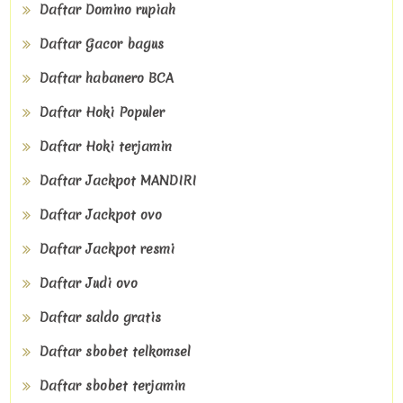
Daftar Domino rupiah
Daftar Gacor bagus
Daftar habanero BCA
Daftar Hoki Populer
Daftar Hoki terjamin
Daftar Jackpot MANDIRI
Daftar Jackpot ovo
Daftar Jackpot resmi
Daftar Judi ovo
Daftar saldo gratis
Daftar sbobet telkomsel
Daftar sbobet terjamin