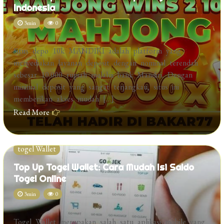
Indonesia
3min
0
Situs depo 10k MANDIRI adalah platform yang
menyediakan layanan deposit dengan nominal terendah
sebesar 10.000 rupiah melalui bank Mandiri. Dengan
minimal deposit yang sangat terjangkau, situs ini
memberikan akses mudah […]
Read More
togel Wallet
Top Up Togel Wallet: Cara Mudah Isi Saldo
Togel Online
3min
0
Togel Wallet merupakan salah satu aplikasi mobile yang