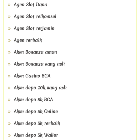
Agen Slot Dana
Agen Slot telkomsel
Agen Slot terjamin
Agen terbaik
Akun Bonanza aman
Akun Bonanza uang asli
Akun Casino BCA
Akun depo 10k uang asli
Akun depo 5k BCA
Akun depo 5k Online
Akun depo 5k terbaik
Akun depo 5k Wallet