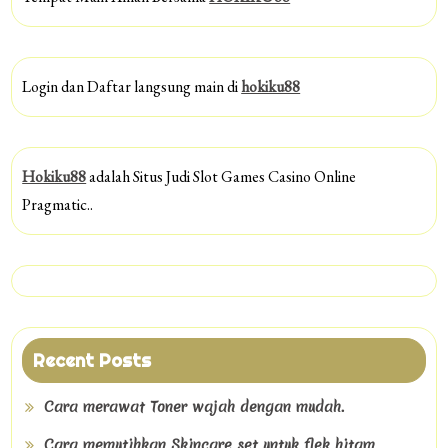
Login dan Daftar langsung main di
hokiku88
Hokiku88
adalah Situs Judi Slot Games Casino Online
Pragmatic..
Recent Posts
Cara merawat Toner wajah dengan mudah.
Cara memutihkan Skincare set untuk flek hitam