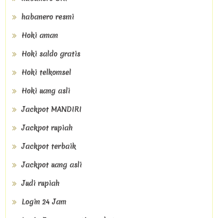
habanero resmi
Hoki aman
Hoki saldo gratis
Hoki telkomsel
Hoki uang asli
Jackpot MANDIRI
Jackpot rupiah
Jackpot terbaik
Jackpot uang asli
Judi rupiah
Login 24 Jam