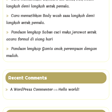
langkah demi langkah untuk pemula.
Cara memutihkan Body wash susu langkah demi
langkah untuk pemula.
Panduan lengkap Sabun cuci muka jerawat untuk
acara formal di siang hari
Panduan lengkap Gamis anak perempuan dengan
mudah.
Recent Comments
on
A WordPress Commenter
Hello world!