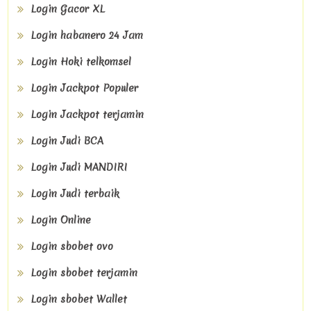
Login Gacor XL
Login habanero 24 Jam
Login Hoki telkomsel
Login Jackpot Populer
Login Jackpot terjamin
Login Judi BCA
Login Judi MANDIRI
Login Judi terbaik
Login Online
Login sbobet ovo
Login sbobet terjamin
Login sbobet Wallet