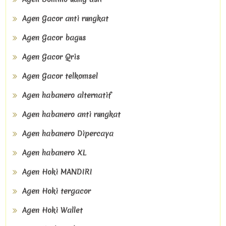
Agen Gacor anti rungkat
Agen Gacor bagus
Agen Gacor Qris
Agen Gacor telkomsel
Agen habanero alternatif
Agen habanero anti rungkat
Agen habanero Dipercaya
Agen habanero XL
Agen Hoki MANDIRI
Agen Hoki tergacor
Agen Hoki Wallet