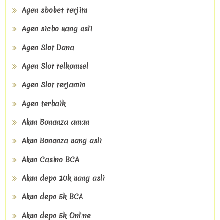
Agen sbobet terjitu
Agen sicbo uang asli
Agen Slot Dana
Agen Slot telkomsel
Agen Slot terjamin
Agen terbaik
Akun Bonanza aman
Akun Bonanza uang asli
Akun Casino BCA
Akun depo 10k uang asli
Akun depo 5k BCA
Akun depo 5k Online