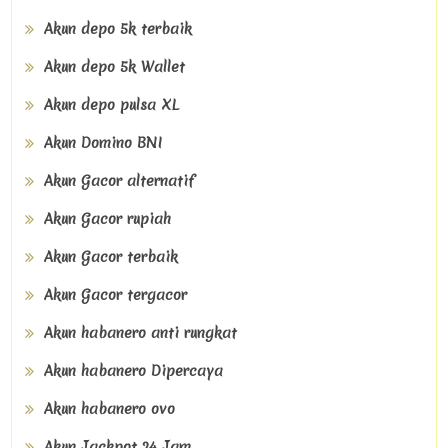
Akun depo 5k terbaik
Akun depo 5k Wallet
Akun depo pulsa XL
Akun Domino BNI
Akun Gacor alternatif
Akun Gacor rupiah
Akun Gacor terbaik
Akun Gacor tergacor
Akun habanero anti rungkat
Akun habanero Dipercaya
Akun habanero ovo
Akun Jackpot 24 Jam