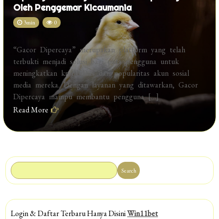
Oleh Penggemar Kicaumania
3min
0
“Gacor Dipercaya” merupakan platform yang telah
terbukti menjadi solusi bagi para pengguna untuk
meningkatkan kredibilitas dan popularitas akun sosial
media mereka. Dengan layanan yang ditawarkan, Gacor
Dipercaya mampu membantu pengguna […]
Read More
Search
Login & Daftar Terbaru Hanya Disini
Win11bet