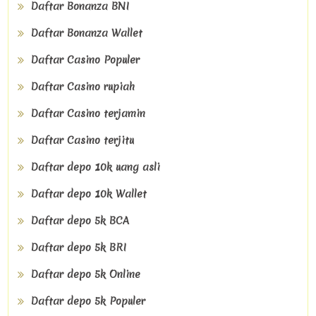
Daftar Bonanza BNI
Daftar Bonanza Wallet
Daftar Casino Populer
Daftar Casino rupiah
Daftar Casino terjamin
Daftar Casino terjitu
Daftar depo 10k uang asli
Daftar depo 10k Wallet
Daftar depo 5k BCA
Daftar depo 5k BRI
Daftar depo 5k Online
Daftar depo 5k Populer