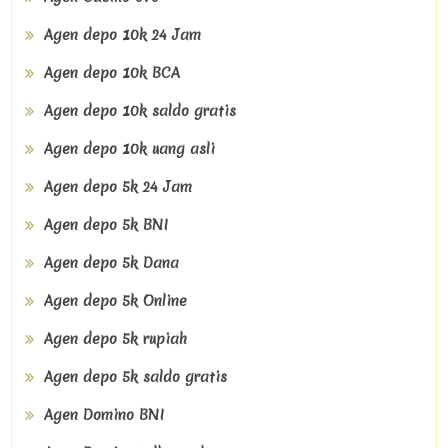
Agen depo 10k 24 Jam
Agen depo 10k BCA
Agen depo 10k saldo gratis
Agen depo 10k uang asli
Agen depo 5k 24 Jam
Agen depo 5k BNI
Agen depo 5k Dana
Agen depo 5k Online
Agen depo 5k rupiah
Agen depo 5k saldo gratis
Agen Domino BNI