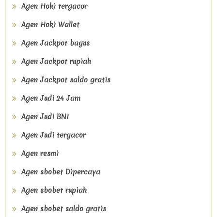
Agen Hoki tergacor
Agen Hoki Wallet
Agen Jackpot bagus
Agen Jackpot rupiah
Agen Jackpot saldo gratis
Agen Judi 24 Jam
Agen Judi BNI
Agen Judi tergacor
Agen resmi
Agen sbobet Dipercaya
Agen sbobet rupiah
Agen sbobet saldo gratis