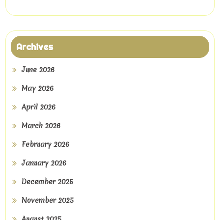
Archives
June 2026
May 2026
April 2026
March 2026
February 2026
January 2026
December 2025
November 2025
August 2025