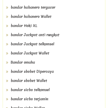
bandar habanero tergacor
bandar habanero Wallet
bandar Hoki XL
bandar Jackpot anti rungkat
bandar Jackpot telkomsel
bandar Jackpot Wallet
Bandar omaha
bandar sbobet Dipercaya
bandar sbobet Wallet
bandar sicbo telkomsel
bandar sicbo terjamin