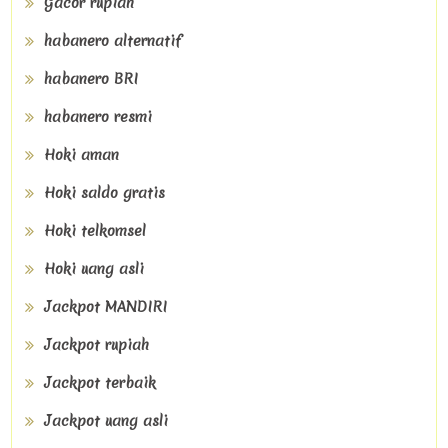
Gacor rupiah
habanero alternatif
habanero BRI
habanero resmi
Hoki aman
Hoki saldo gratis
Hoki telkomsel
Hoki uang asli
Jackpot MANDIRI
Jackpot rupiah
Jackpot terbaik
Jackpot uang asli