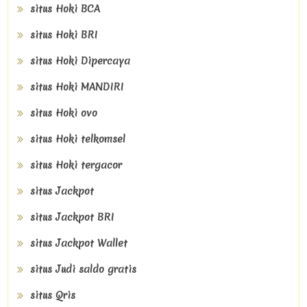
situs Hoki BCA
situs Hoki BRI
situs Hoki Dipercaya
situs Hoki MANDIRI
situs Hoki ovo
situs Hoki telkomsel
situs Hoki tergacor
situs Jackpot
situs Jackpot BRI
situs Jackpot Wallet
situs Judi saldo gratis
situs Qris