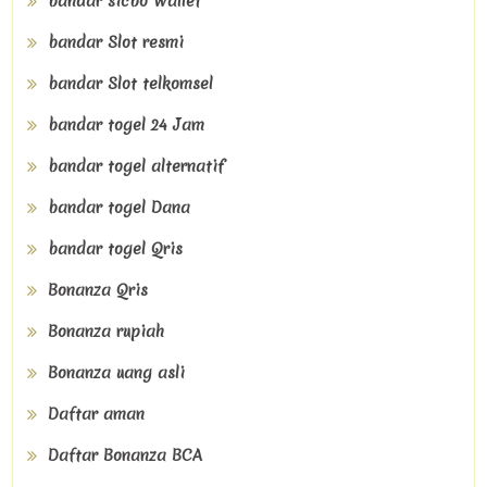
bandar sicbo Wallet
bandar Slot resmi
bandar Slot telkomsel
bandar togel 24 Jam
bandar togel alternatif
bandar togel Dana
bandar togel Qris
Bonanza Qris
Bonanza rupiah
Bonanza uang asli
Daftar aman
Daftar Bonanza BCA