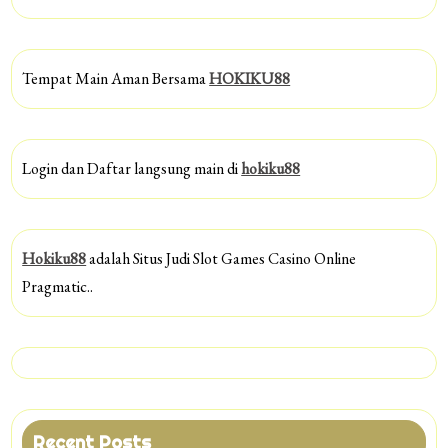
Tempat Main Aman Bersama
HOKIKU88
Login dan Daftar langsung main di
hokiku88
Hokiku88
adalah Situs Judi Slot Games Casino Online
Pragmatic..
Recent Posts