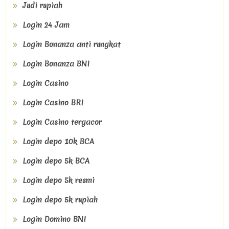
Judi rupiah
Login 24 Jam
Login Bonanza anti rungkat
Login Bonanza BNI
Login Casino
Login Casino BRI
Login Casino tergacor
Login depo 10k BCA
Login depo 5k BCA
Login depo 5k resmi
Login depo 5k rupiah
Login Domino BNI