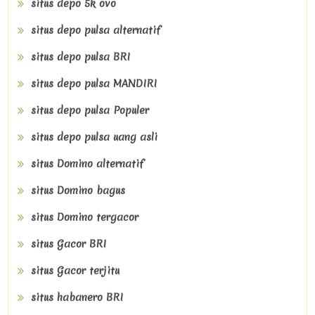
situs depo 5k ovo
situs depo pulsa alternatif
situs depo pulsa BRI
situs depo pulsa MANDIRI
situs depo pulsa Populer
situs depo pulsa uang asli
situs Domino alternatif
situs Domino bagus
situs Domino tergacor
situs Gacor BRI
situs Gacor terjitu
situs habanero BRI