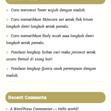
Cara merawat Toner wajah dengan mudah.
Cara memutihkan Skincare set untuk flek hitam
langkah demi langkah untuk pemula.
Cara memutihkan Body wash susu langkah demi
langkah untuk pemula.
Panduan lengkap Sabun cuci muka jerawat untuk
acara formal di siang hari
Panduan lengkap Gamis anak perempuan dengan
mudah.
Recent Comments
on
A WordPress Commenter
Hello world!