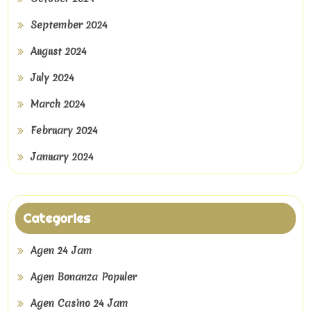
September 2024
August 2024
July 2024
March 2024
February 2024
January 2024
Categories
Agen 24 Jam
Agen Bonanza Populer
Agen Casino 24 Jam