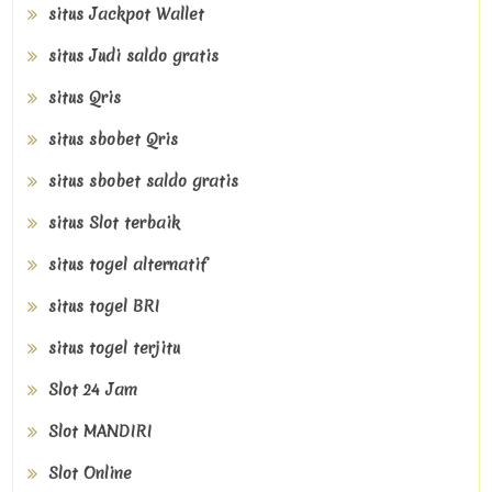
situs Jackpot Wallet
situs Judi saldo gratis
situs Qris
situs sbobet Qris
situs sbobet saldo gratis
situs Slot terbaik
situs togel alternatif
situs togel BRI
situs togel terjitu
Slot 24 Jam
Slot MANDIRI
Slot Online