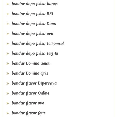
bandar depo pulsa bagus
bandar depo pulsa BRI
bandar depo pulsa Dana
bandar depo pulsa ovo
bandar depo pulsa telkomsel
bandar depo pulsa terjitu
bandar Domino aman
bandar Domino Qris
bandar Gacor Dipercaya
bandar Gacor Online
bandar Gacor ovo
bandar Gacor Qris