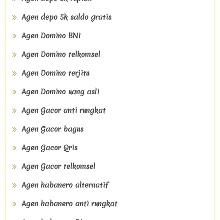
Agen depo 5k saldo gratis
Agen Domino BNI
Agen Domino telkomsel
Agen Domino terjitu
Agen Domino uang asli
Agen Gacor anti rungkat
Agen Gacor bagus
Agen Gacor Qris
Agen Gacor telkomsel
Agen habanero alternatif
Agen habanero anti rungkat