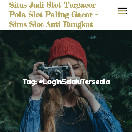
Situs Judi Slot Tergacor –
Skip
to
Pola Slot Paling Gacor –
content
Situs Slot Anti Rungkat
Tag:
#LoginSelaluTersedia