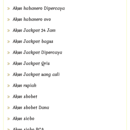
Akun habanero Dipercaya
Akun habanero ovo
Akun Jackpot 24 Jam
Akun Jackpot bagus
Akun Jackpot Dipercaya
Akun Jackpot Qris
Akun Jackpot uang asli
Akun rupiah
Akun sbobet
Akun sbobet Dana
Akun sicbo
Akun sicbo BCA