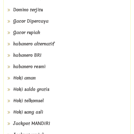
Domino terjitu
Gacor Dipercaya
Gacor rupiah
habanero alternatif
habanero BRI
habanero resmi
Hoki aman
Hoki saldo gratis
Hoki telkomsel
Hoki uang asli
Jackpot MANDIRI