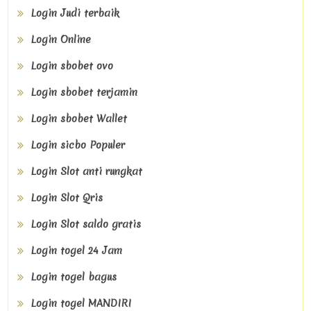
Login Judi terbaik
Login Online
Login sbobet ovo
Login sbobet terjamin
Login sbobet Wallet
Login sicbo Populer
Login Slot anti rungkat
Login Slot Qris
Login Slot saldo gratis
Login togel 24 Jam
Login togel bagus
Login togel MANDIRI