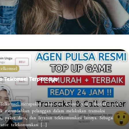
telkomsel
o Telkomsel Terpercaya
elkomsel merupakan salah satu layanan yang disediakan oleh
uk memudahkan pelanggan dalam melakukan transaksi
a, paket data, dan layanan telekomunikasi lainnya. Sebagai
t telkomsel
rator telekomunikasi […]