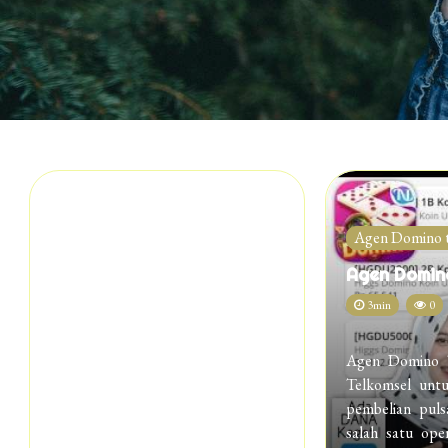
Agen Domino 
Agen Domin
3min
0
Agen Domino T
Telkomsel unt
pembelian puls
bandar Jackpo
salah satu ope