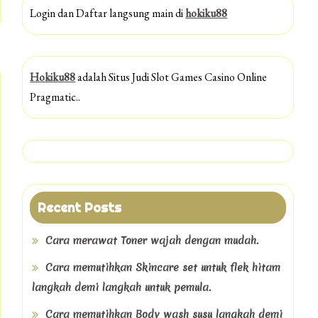
Login dan Daftar langsung main di
hokiku88
Hokiku88
adalah Situs Judi Slot Games Casino Online
Pragmatic..
Recent Posts
Cara merawat Toner wajah dengan mudah.
Cara memutihkan Skincare set untuk flek hitam
langkah demi langkah untuk pemula.
Cara memutihkan Body wash susu langkah demi