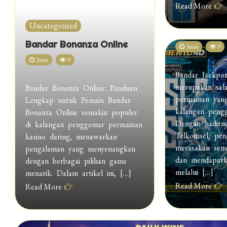
Read More
Bandar Jack
Tempat Ter
Uncategorized
Menang Bes
Bandar Bonanza Online
3min
0
2min
0
Bandar Jackpo
merupakan sal
Bandar Bonanza Online: Panduan
permainan yang
Lengkap untuk Pemain Bandar
kalangan pengg
Bonanza Online semakin populer
Dengan hadirn
di kalangan penggemar permainan
Telkomsel, pe
kasino daring, menawarkan
merasakan sen
pengalaman yang menyenangkan
dan mendapat
dengan berbagai pilihan game
melalui […]
menarik. Dalam artikel ini, […]
Read More
Read More