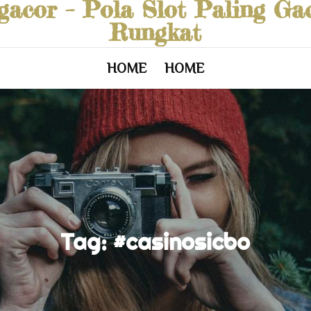
gacor – Pola Slot Paling Gac
Rungkat
HOME
HOME
Tag:
#casinosicbo