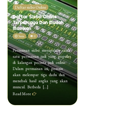
Daftar sicbo Online
Daftar Sicbo Online
Terpercaya Dan Mudah
Mainkan
3min
0
Permainan sicbo merupakan salah
satu permainan judi yang populer
di kalangan pecinta judi online.
Dalam permainan ini, pemain
akan melempar tiga dadu dan
menebak hasil angka yang akan
muncul. Berbeda […]
Read More