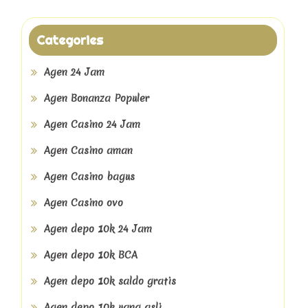
Categories
Agen 24 Jam
Agen Bonanza Populer
Agen Casino 24 Jam
Agen Casino aman
Agen Casino bagus
Agen Casino ovo
Agen depo 10k 24 Jam
Agen depo 10k BCA
Agen depo 10k saldo gratis
Agen depo 10k uang asli