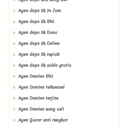
Agen depo 5k 24 Jam
Agen depo 5k BNI
Agen depo 5k Dana
Agen depo 5k Online
Agen depo 5k rupiah
Agen depo 5k saldo gratis
Agen Domino BNI
Agen Domino telkomsel
Agen Domino terjitu
Agen Domino uang asli
Agen Gacor anti rungkat