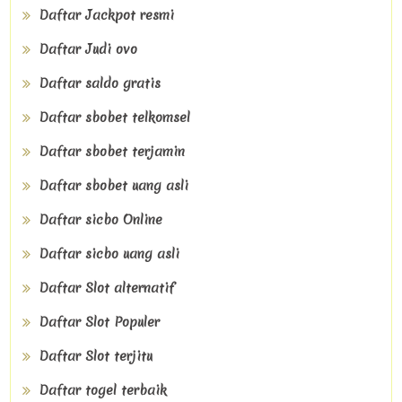
Daftar Jackpot resmi
Daftar Judi ovo
Daftar saldo gratis
Daftar sbobet telkomsel
Daftar sbobet terjamin
Daftar sbobet uang asli
Daftar sicbo Online
Daftar sicbo uang asli
Daftar Slot alternatif
Daftar Slot Populer
Daftar Slot terjitu
Daftar togel terbaik