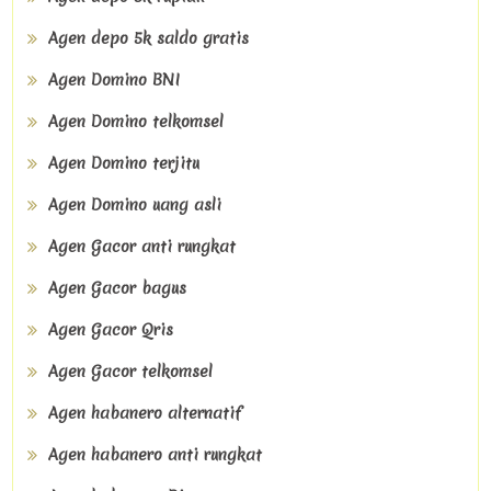
Agen depo 5k saldo gratis
Agen Domino BNI
Agen Domino telkomsel
Agen Domino terjitu
Agen Domino uang asli
Agen Gacor anti rungkat
Agen Gacor bagus
Agen Gacor Qris
Agen Gacor telkomsel
Agen habanero alternatif
Agen habanero anti rungkat