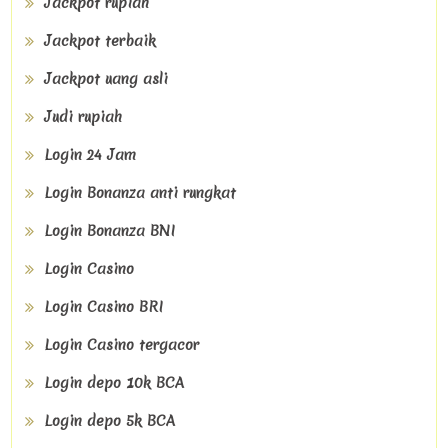
Jackpot rupiah
Jackpot terbaik
Jackpot uang asli
Judi rupiah
Login 24 Jam
Login Bonanza anti rungkat
Login Bonanza BNI
Login Casino
Login Casino BRI
Login Casino tergacor
Login depo 10k BCA
Login depo 5k BCA