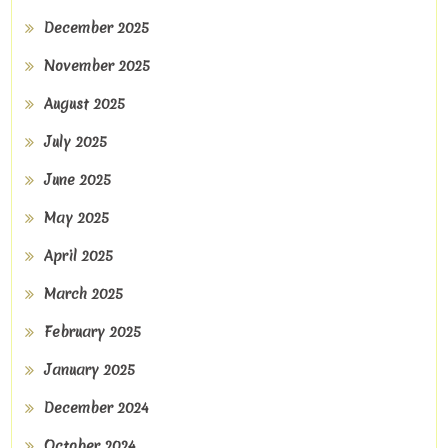
December 2025
November 2025
August 2025
July 2025
June 2025
May 2025
April 2025
March 2025
February 2025
January 2025
December 2024
October 2024