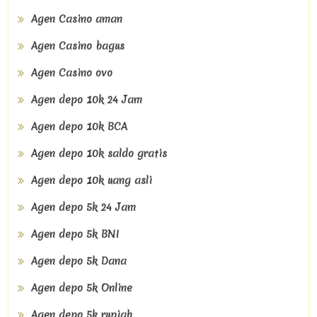
Agen Casino aman
Agen Casino bagus
Agen Casino ovo
Agen depo 10k 24 Jam
Agen depo 10k BCA
Agen depo 10k saldo gratis
Agen depo 10k uang asli
Agen depo 5k 24 Jam
Agen depo 5k BNI
Agen depo 5k Dana
Agen depo 5k Online
Agen depo 5k rupiah