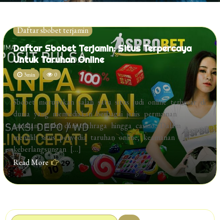
Daftar sbobet terjamin
Daftar Sbobet Terjamin: Situs Terpercaya
Untuk Taruhan Online
3min
0
Sbobet merupakan salah satu situs judi online terbesar di
dunia yang menyediakan berbagai jenis permainan
taruhan, mulai dari olahraga hingga casino. Dalam
memilih situs penyedia taruhan online, keamanan dan
keberlangsungan […]
Read More