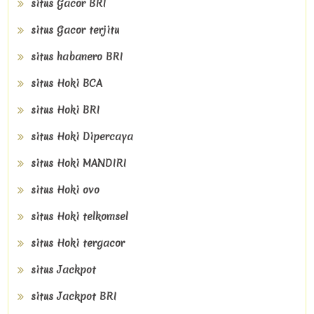
situs Gacor BRI
situs Gacor terjitu
situs habanero BRI
situs Hoki BCA
situs Hoki BRI
situs Hoki Dipercaya
situs Hoki MANDIRI
situs Hoki ovo
situs Hoki telkomsel
situs Hoki tergacor
situs Jackpot
situs Jackpot BRI