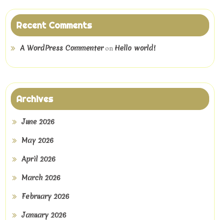
Recent Comments
on
A WordPress Commenter
Hello world!
Archives
June 2026
May 2026
April 2026
March 2026
February 2026
January 2026