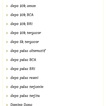
depo 10k aman
depo 10k BCA
depo 10k BRI
depo 10k tergacor
depo 5k tergacor
depo pulsa alternatif
depo pulsa BCA
depo pulsa BRI
depo pulsa resmi
depo pulsa terjamin
depo pulsa terjitu
Domino Dana