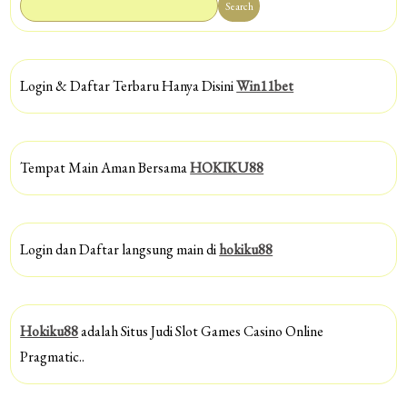
Search
Login & Daftar Terbaru Hanya Disini
Win11bet
Tempat Main Aman Bersama
HOKIKU88
Login dan Daftar langsung main di
hokiku88
Hokiku88
adalah Situs Judi Slot Games Casino Online
Pragmatic..