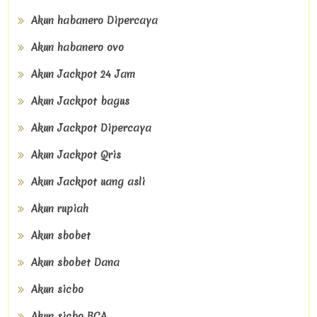
Akun habanero Dipercaya
Akun habanero ovo
Akun Jackpot 24 Jam
Akun Jackpot bagus
Akun Jackpot Dipercaya
Akun Jackpot Qris
Akun Jackpot uang asli
Akun rupiah
Akun sbobet
Akun sbobet Dana
Akun sicbo
Akun sicbo BCA