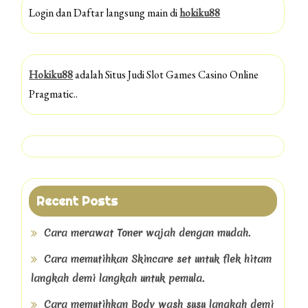
Login dan Daftar langsung main di
hokiku88
Hokiku88
adalah Situs Judi Slot Games Casino Online
Pragmatic..
Recent Posts
Cara merawat Toner wajah dengan mudah.
Cara memutihkan Skincare set untuk flek hitam
langkah demi langkah untuk pemula.
Cara memutihkan Body wash susu langkah demi