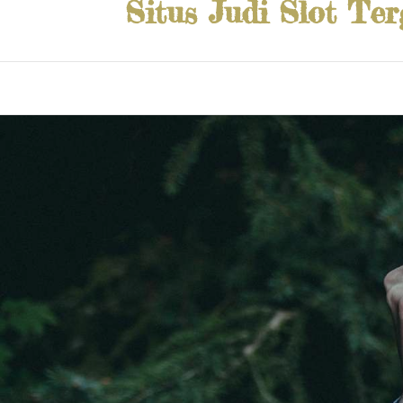
Situs Judi Slot Ter
Skip
to
content