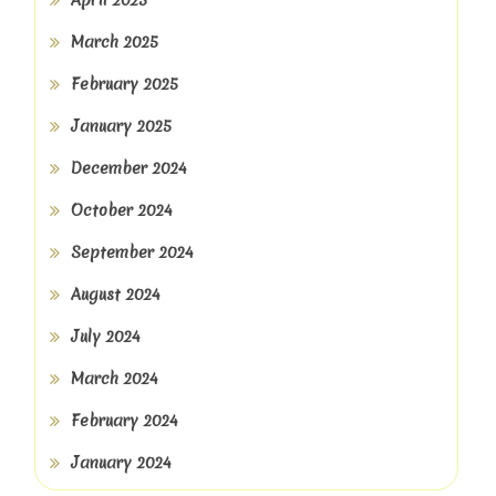
April 2025
March 2025
February 2025
January 2025
December 2024
October 2024
September 2024
August 2024
July 2024
March 2024
February 2024
January 2024