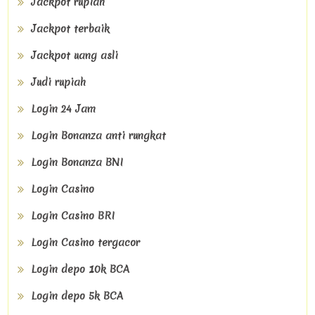
Jackpot rupiah
Jackpot terbaik
Jackpot uang asli
Judi rupiah
Login 24 Jam
Login Bonanza anti rungkat
Login Bonanza BNI
Login Casino
Login Casino BRI
Login Casino tergacor
Login depo 10k BCA
Login depo 5k BCA