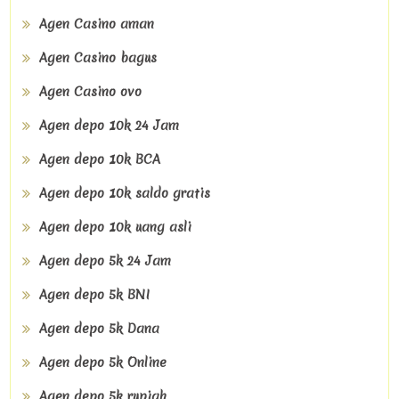
Agen Casino aman
Agen Casino bagus
Agen Casino ovo
Agen depo 10k 24 Jam
Agen depo 10k BCA
Agen depo 10k saldo gratis
Agen depo 10k uang asli
Agen depo 5k 24 Jam
Agen depo 5k BNI
Agen depo 5k Dana
Agen depo 5k Online
Agen depo 5k rupiah