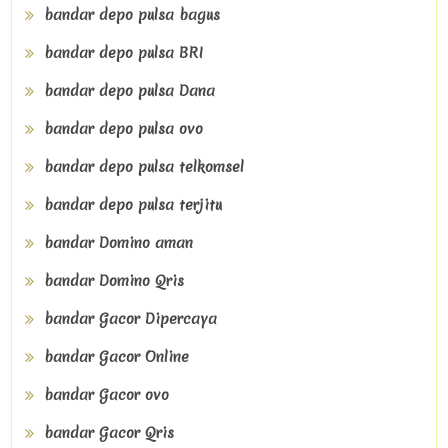
bandar depo pulsa bagus
bandar depo pulsa BRI
bandar depo pulsa Dana
bandar depo pulsa ovo
bandar depo pulsa telkomsel
bandar depo pulsa terjitu
bandar Domino aman
bandar Domino Qris
bandar Gacor Dipercaya
bandar Gacor Online
bandar Gacor ovo
bandar Gacor Qris