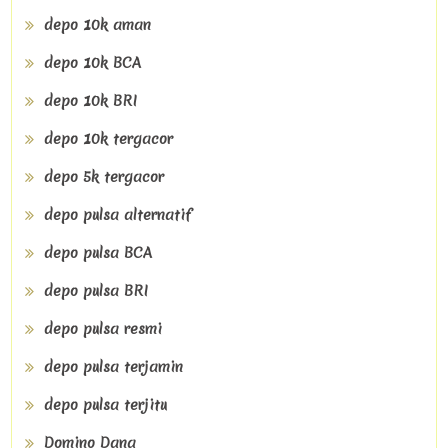
depo 10k aman
depo 10k BCA
depo 10k BRI
depo 10k tergacor
depo 5k tergacor
depo pulsa alternatif
depo pulsa BCA
depo pulsa BRI
depo pulsa resmi
depo pulsa terjamin
depo pulsa terjitu
Domino Dana