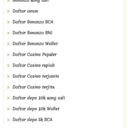
Bonanza uang asli
Daftar aman
Daftar Bonanza BCA
Daftar Bonanza BNI
Daftar Bonanza Wallet
Daftar Casino Populer
Daftar Casino rupiah
Daftar Casino terjamin
Daftar Casino terjitu
Daftar depo 10k uang asli
Daftar depo 10k Wallet
Daftar depo 5k BCA