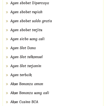
Agen sbobet Dipercaya
Agen sbobet rupiah
Agen sbobet saldo gratis
Agen sbobet terjitu
Agen sicbo uang asli
Agen Slot Dana
Agen Slot telkomsel
Agen Slot terjamin
Agen terbaik
Akun Bonanza aman
Akun Bonanza uang asli
Akun Casino BCA