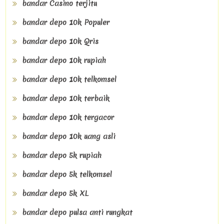
bandar Casino terjitu
bandar depo 10k Populer
bandar depo 10k Qris
bandar depo 10k rupiah
bandar depo 10k telkomsel
bandar depo 10k terbaik
bandar depo 10k tergacor
bandar depo 10k uang asli
bandar depo 5k rupiah
bandar depo 5k telkomsel
bandar depo 5k XL
bandar depo pulsa anti rungkat