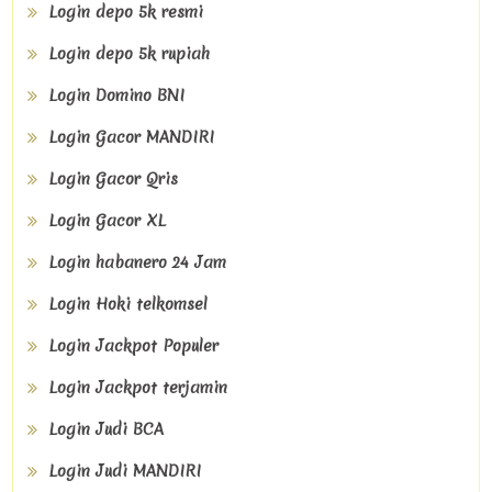
Login depo 5k resmi
Login depo 5k rupiah
Login Domino BNI
Login Gacor MANDIRI
Login Gacor Qris
Login Gacor XL
Login habanero 24 Jam
Login Hoki telkomsel
Login Jackpot Populer
Login Jackpot terjamin
Login Judi BCA
Login Judi MANDIRI