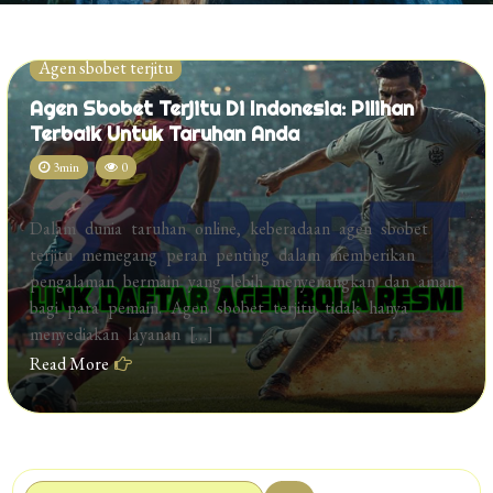
Agen sbobet terjitu
Agen Sbobet Terjitu Di Indonesia: Pilihan
Terbaik Untuk Taruhan Anda
3min
0
Dalam dunia taruhan online, keberadaan agen sbobet
terjitu memegang peran penting dalam memberikan
pengalaman bermain yang lebih menyenangkan dan aman
bagi para pemain. Agen sbobet terjitu tidak hanya
menyediakan layanan […]
Read More