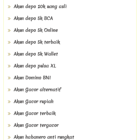
Akun depo 10k uang asli
Akun depo 5k BCA
Akun depo 5k Online
Akun depo 5k terbaik
Akun depo 5k Wallet
Akun depo pulsa XL
Akun Domino BNI
Akun Gacor alternatif
Akun Gacor rupiah
Akun Gacor terbaik
Akun Gacor tergacor
Akun habanero anti rungkat