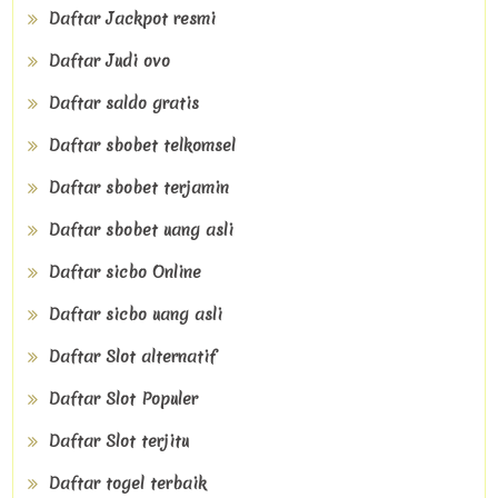
Daftar Jackpot resmi
Daftar Judi ovo
Daftar saldo gratis
Daftar sbobet telkomsel
Daftar sbobet terjamin
Daftar sbobet uang asli
Daftar sicbo Online
Daftar sicbo uang asli
Daftar Slot alternatif
Daftar Slot Populer
Daftar Slot terjitu
Daftar togel terbaik