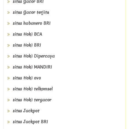
situs Gacor BRI
situs Gacor terjitu
situs habanero BRI
situs Hoki BCA
situs Hoki BRI
situs Hoki Dipercaya
situs Hoki MANDIRI
situs Hoki ovo
situs Hoki telkomsel
situs Hoki tergacor
situs Jackpot
situs Jackpot BRI