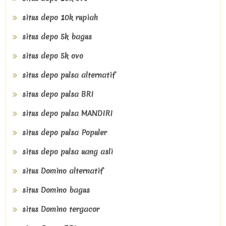
situs depo 10k rupiah
situs depo 5k bagus
situs depo 5k ovo
situs depo pulsa alternatif
situs depo pulsa BRI
situs depo pulsa MANDIRI
situs depo pulsa Populer
situs depo pulsa uang asli
situs Domino alternatif
situs Domino bagus
situs Domino tergacor