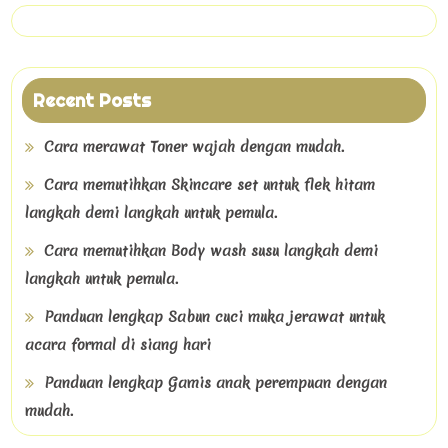
Recent Posts
Cara merawat Toner wajah dengan mudah.
Cara memutihkan Skincare set untuk flek hitam
langkah demi langkah untuk pemula.
Cara memutihkan Body wash susu langkah demi
langkah untuk pemula.
Panduan lengkap Sabun cuci muka jerawat untuk
acara formal di siang hari
Panduan lengkap Gamis anak perempuan dengan
mudah.