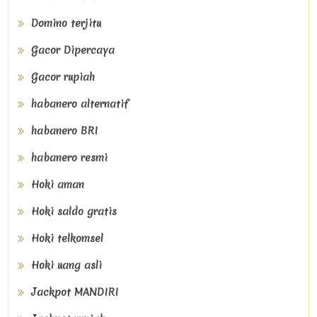
Domino terjitu
Gacor Dipercaya
Gacor rupiah
habanero alternatif
habanero BRI
habanero resmi
Hoki aman
Hoki saldo gratis
Hoki telkomsel
Hoki uang asli
Jackpot MANDIRI