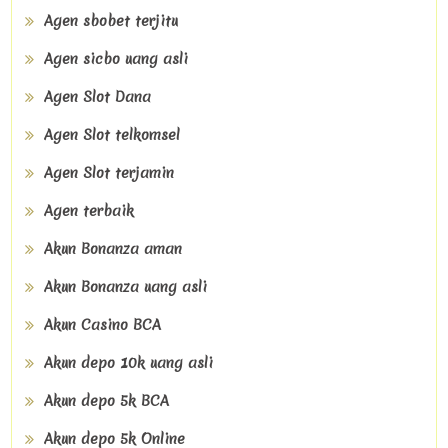
Agen sbobet terjitu
Agen sicbo uang asli
Agen Slot Dana
Agen Slot telkomsel
Agen Slot terjamin
Agen terbaik
Akun Bonanza aman
Akun Bonanza uang asli
Akun Casino BCA
Akun depo 10k uang asli
Akun depo 5k BCA
Akun depo 5k Online