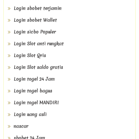
Login sbobet terjamin
Login sbobet Wallet
Login sicbo Populer
Login Slot anti rungkat
Login Slot Qris
Login Slot saldo gratis
Login togel 24 Jam
Login togel bagus
Login togel MANDIRI
Login uang asli
nascar
sbobet 24 Jam