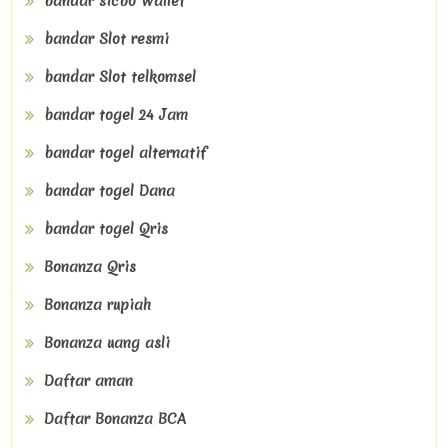
bandar sicbo Wallet
bandar Slot resmi
bandar Slot telkomsel
bandar togel 24 Jam
bandar togel alternatif
bandar togel Dana
bandar togel Qris
Bonanza Qris
Bonanza rupiah
Bonanza uang asli
Daftar aman
Daftar Bonanza BCA