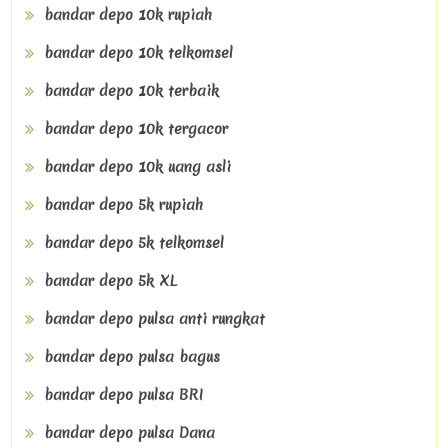
bandar depo 10k rupiah
bandar depo 10k telkomsel
bandar depo 10k terbaik
bandar depo 10k tergacor
bandar depo 10k uang asli
bandar depo 5k rupiah
bandar depo 5k telkomsel
bandar depo 5k XL
bandar depo pulsa anti rungkat
bandar depo pulsa bagus
bandar depo pulsa BRI
bandar depo pulsa Dana