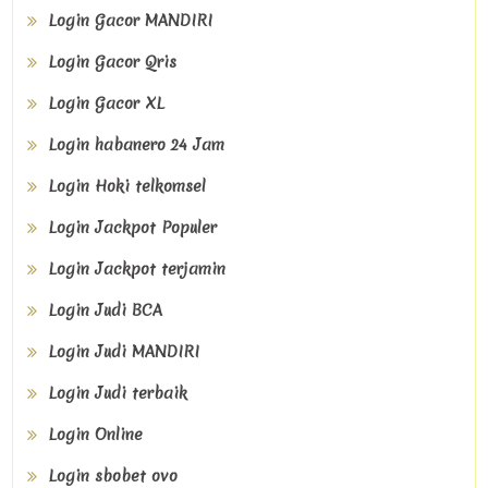
Login Gacor MANDIRI
Login Gacor Qris
Login Gacor XL
Login habanero 24 Jam
Login Hoki telkomsel
Login Jackpot Populer
Login Jackpot terjamin
Login Judi BCA
Login Judi MANDIRI
Login Judi terbaik
Login Online
Login sbobet ovo