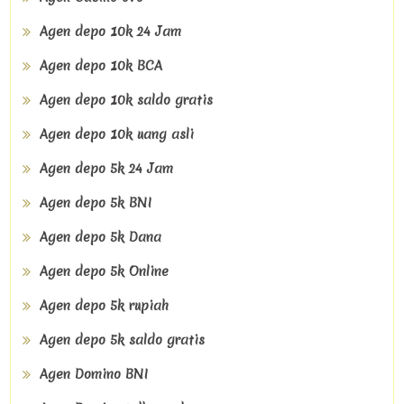
Agen depo 10k 24 Jam
Agen depo 10k BCA
Agen depo 10k saldo gratis
Agen depo 10k uang asli
Agen depo 5k 24 Jam
Agen depo 5k BNI
Agen depo 5k Dana
Agen depo 5k Online
Agen depo 5k rupiah
Agen depo 5k saldo gratis
Agen Domino BNI