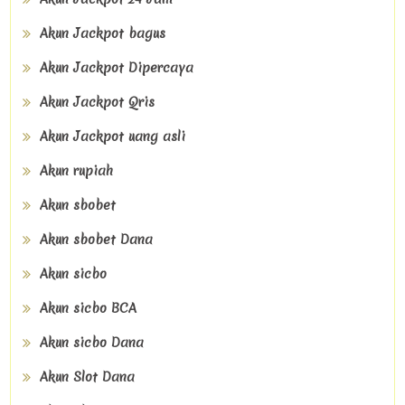
Akun Jackpot bagus
Akun Jackpot Dipercaya
Akun Jackpot Qris
Akun Jackpot uang asli
Akun rupiah
Akun sbobet
Akun sbobet Dana
Akun sicbo
Akun sicbo BCA
Akun sicbo Dana
Akun Slot Dana