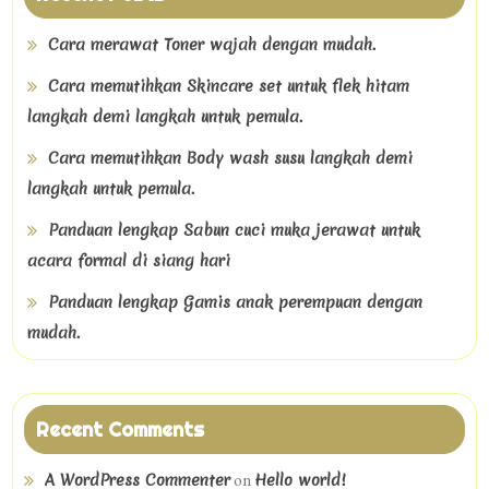
Cara merawat Toner wajah dengan mudah.
Cara memutihkan Skincare set untuk flek hitam
langkah demi langkah untuk pemula.
Cara memutihkan Body wash susu langkah demi
langkah untuk pemula.
Panduan lengkap Sabun cuci muka jerawat untuk
acara formal di siang hari
Panduan lengkap Gamis anak perempuan dengan
mudah.
Recent Comments
on
A WordPress Commenter
Hello world!