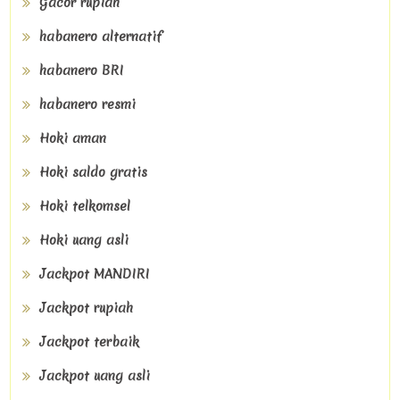
Gacor rupiah
habanero alternatif
habanero BRI
habanero resmi
Hoki aman
Hoki saldo gratis
Hoki telkomsel
Hoki uang asli
Jackpot MANDIRI
Jackpot rupiah
Jackpot terbaik
Jackpot uang asli