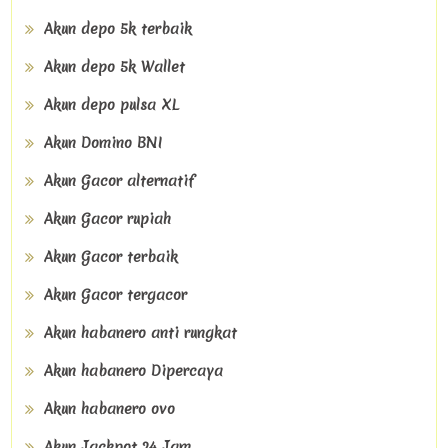
Akun depo 5k terbaik
Akun depo 5k Wallet
Akun depo pulsa XL
Akun Domino BNI
Akun Gacor alternatif
Akun Gacor rupiah
Akun Gacor terbaik
Akun Gacor tergacor
Akun habanero anti rungkat
Akun habanero Dipercaya
Akun habanero ovo
Akun Jackpot 24 Jam