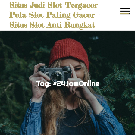
Situs Judi Slot Tergacor –
Skip
to
Pola Slot Paling Gacor –
content
Situs Slot Anti Rungkat
Tag:
#24JamOnline