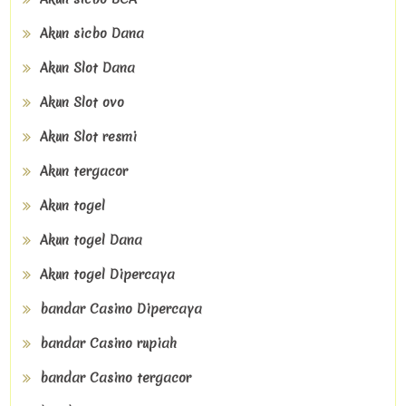
Akun sicbo Dana
Akun Slot Dana
Akun Slot ovo
Akun Slot resmi
Akun tergacor
Akun togel
Akun togel Dana
Akun togel Dipercaya
bandar Casino Dipercaya
bandar Casino rupiah
bandar Casino tergacor