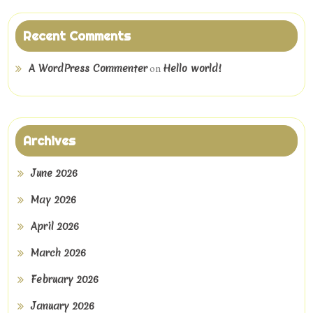
Recent Comments
on
A WordPress Commenter
Hello world!
Archives
June 2026
May 2026
April 2026
March 2026
February 2026
January 2026