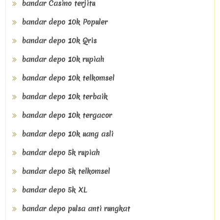
bandar Casino terjitu
bandar depo 10k Populer
bandar depo 10k Qris
bandar depo 10k rupiah
bandar depo 10k telkomsel
bandar depo 10k terbaik
bandar depo 10k tergacor
bandar depo 10k uang asli
bandar depo 5k rupiah
bandar depo 5k telkomsel
bandar depo 5k XL
bandar depo pulsa anti rungkat