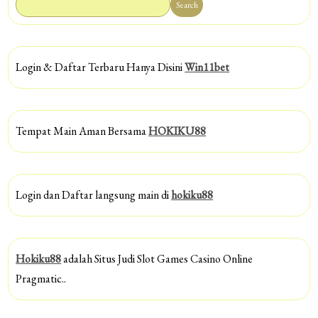
Search
Login & Daftar Terbaru Hanya Disini
Win11bet
Tempat Main Aman Bersama
HOKIKU88
Login dan Daftar langsung main di
hokiku88
Hokiku88
adalah Situs Judi Slot Games Casino Online
Pragmatic..