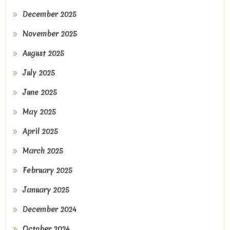
December 2025
November 2025
August 2025
July 2025
June 2025
May 2025
April 2025
March 2025
February 2025
January 2025
December 2024
October 2024