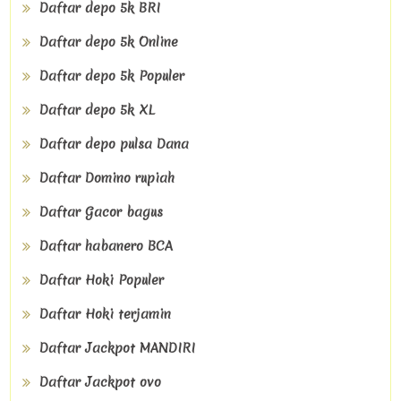
Daftar depo 5k BRI
Daftar depo 5k Online
Daftar depo 5k Populer
Daftar depo 5k XL
Daftar depo pulsa Dana
Daftar Domino rupiah
Daftar Gacor bagus
Daftar habanero BCA
Daftar Hoki Populer
Daftar Hoki terjamin
Daftar Jackpot MANDIRI
Daftar Jackpot ovo