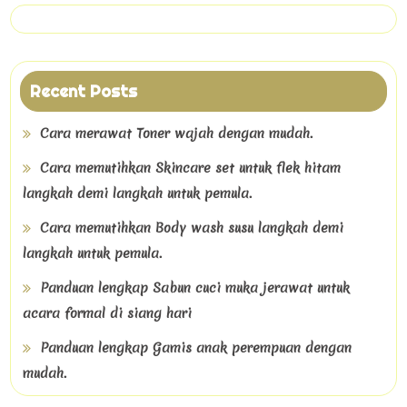
Recent Posts
Cara merawat Toner wajah dengan mudah.
Cara memutihkan Skincare set untuk flek hitam
langkah demi langkah untuk pemula.
Cara memutihkan Body wash susu langkah demi
langkah untuk pemula.
Panduan lengkap Sabun cuci muka jerawat untuk
acara formal di siang hari
Panduan lengkap Gamis anak perempuan dengan
mudah.