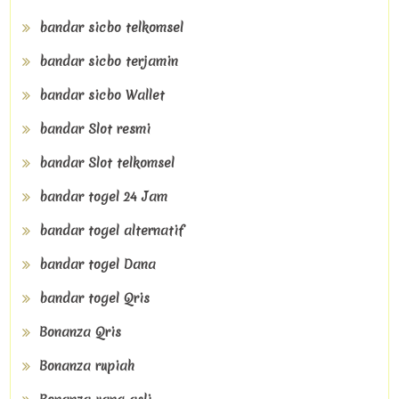
bandar sicbo telkomsel
bandar sicbo terjamin
bandar sicbo Wallet
bandar Slot resmi
bandar Slot telkomsel
bandar togel 24 Jam
bandar togel alternatif
bandar togel Dana
bandar togel Qris
Bonanza Qris
Bonanza rupiah