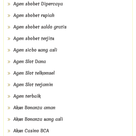
Agen sbobet Dipercaya
Agen sbobet rupiah
Agen sbobet saldo gratis
Agen sbobet terjitu
Agen sicbo uang asli
Agen Slot Dana
Agen Slot telkomsel
Agen Slot terjamin
Agen terbaik
Akun Bonanza aman
Akun Bonanza uang asli
Akun Casino BCA