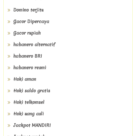
Domino terjitu
Gacor Dipercaya
Gacor rupiah
habanero alternatif
habanero BRI
habanero resmi
Hoki aman
Hoki saldo gratis
Hoki telkomsel
Hoki uang asli
Jackpot MANDIRI