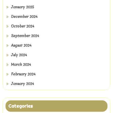
January 2025
December 2024
October 2024
September 2024
August 2024
July 2024
March 2024
February 2024
January 2024
Categories