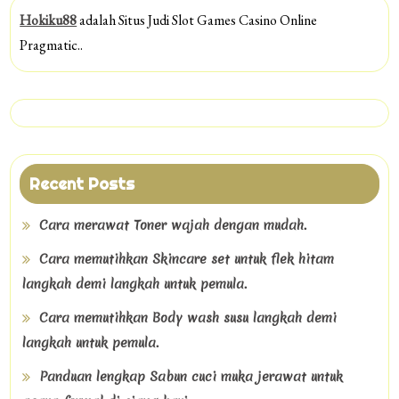
Hokiku88
adalah Situs Judi Slot Games Casino Online
Pragmatic..
Recent Posts
Cara merawat Toner wajah dengan mudah.
Cara memutihkan Skincare set untuk flek hitam
langkah demi langkah untuk pemula.
Cara memutihkan Body wash susu langkah demi
langkah untuk pemula.
Panduan lengkap Sabun cuci muka jerawat untuk