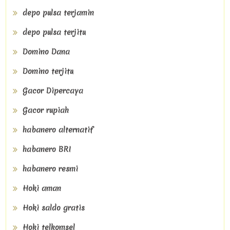
depo pulsa terjamin
depo pulsa terjitu
Domino Dana
Domino terjitu
Gacor Dipercaya
Gacor rupiah
habanero alternatif
habanero BRI
habanero resmi
Hoki aman
Hoki saldo gratis
Hoki telkomsel