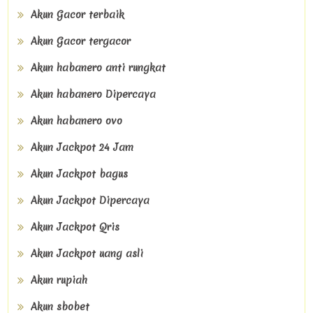
Akun Gacor terbaik
Akun Gacor tergacor
Akun habanero anti rungkat
Akun habanero Dipercaya
Akun habanero ovo
Akun Jackpot 24 Jam
Akun Jackpot bagus
Akun Jackpot Dipercaya
Akun Jackpot Qris
Akun Jackpot uang asli
Akun rupiah
Akun sbobet