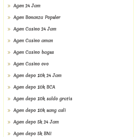
Agen 24 Jam
Agen Bonanza Populer
Agen Casino 24 Jam
Agen Casino aman
Agen Casino bagus
Agen Casino ovo
Agen depo 10k 24 Jam
Agen depo 10k BCA
Agen depo 10k saldo gratis
Agen depo 10k uang asli
Agen depo 5k 24 Jam
Agen depo 5k BNI