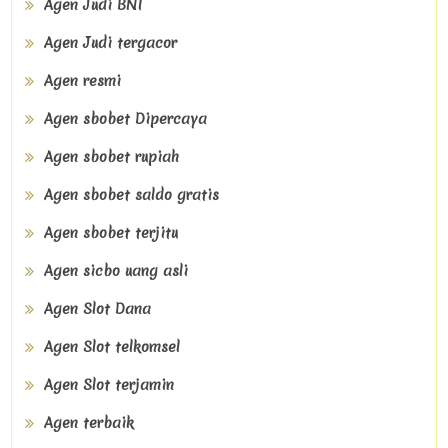
Agen Judi BNI
Agen Judi tergacor
Agen resmi
Agen sbobet Dipercaya
Agen sbobet rupiah
Agen sbobet saldo gratis
Agen sbobet terjitu
Agen sicbo uang asli
Agen Slot Dana
Agen Slot telkomsel
Agen Slot terjamin
Agen terbaik