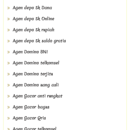
Agen depo 5k Dana
Agen depo 5k Online
Agen depo 5k rupiah
Agen depo 5k saldo gratis
Agen Domino BNI
Agen Domino telkomsel
Agen Domino terjitu
Agen Domino uang asli
Agen Gacor anti rungkat
Agen Gacor bagus
Agen Gacor Qris
Agen Gacor telkomsel