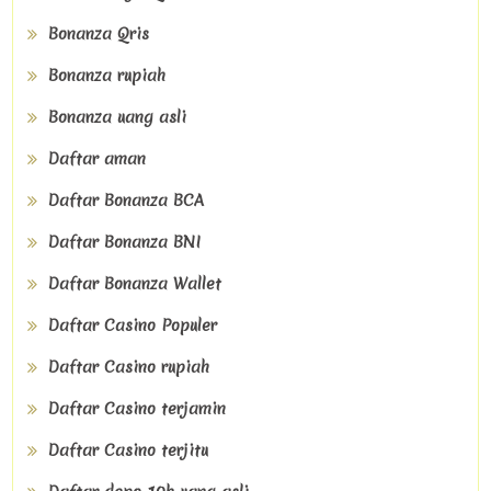
Bonanza Qris
Bonanza rupiah
Bonanza uang asli
Daftar aman
Daftar Bonanza BCA
Daftar Bonanza BNI
Daftar Bonanza Wallet
Daftar Casino Populer
Daftar Casino rupiah
Daftar Casino terjamin
Daftar Casino terjitu