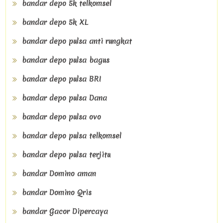
bandar depo 5k telkomsel
bandar depo 5k XL
bandar depo pulsa anti rungkat
bandar depo pulsa bagus
bandar depo pulsa BRI
bandar depo pulsa Dana
bandar depo pulsa ovo
bandar depo pulsa telkomsel
bandar depo pulsa terjitu
bandar Domino aman
bandar Domino Qris
bandar Gacor Dipercaya