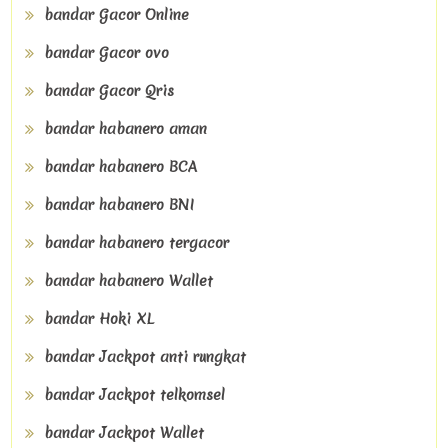
bandar Gacor Online
bandar Gacor ovo
bandar Gacor Qris
bandar habanero aman
bandar habanero BCA
bandar habanero BNI
bandar habanero tergacor
bandar habanero Wallet
bandar Hoki XL
bandar Jackpot anti rungkat
bandar Jackpot telkomsel
bandar Jackpot Wallet