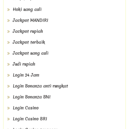
Hoki uang asli
Jackpot MANDIRI
Jackpot rupiah
Jackpot terbaik
Jackpot uang asli
Judi rupiah
Login 24 Jam
Login Bonanza anti rungkat
Login Bonanza BNI
Login Casino
Login Casino BRI