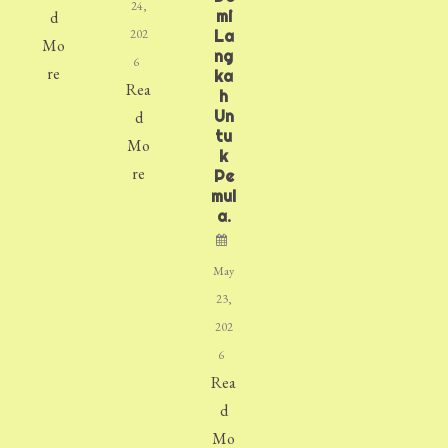
24,
Mi
d
La
202
Mo
Ng
6
re
Ka
Rea
H
Un
d
Tu
Mo
K
re
Pe
Mul
A.
May
23,
202
6
Rea
d
Mo