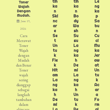
Tih
Tih
Le
Toner
Ka
Ka
Ng
Wajah
N
N
Ka
Dengan
Mudah.
Ski
Bo
P
Nc
Dy
Sa
June 19,
Ar
Wa
Bu
2026
E
Sh
N
Se
Su
Cu
Cara
T
Su
Ci
Merawat
Un
La
Mu
Toner
Tu
Ng
Ka
Wajah
K
Ka
Jer
dengan
Fle
H
Aw
Mudah
K
De
At
dan Benar
Hit
Mi
Un
Toner
Am
La
Tu
wajah
La
Ng
K
sering
Ng
Ka
Ac
dianggap
Ka
H
Ar
sebagai
H
Un
A
langkah
De
Tu
Fo
tambahan
Mi
K
Rm
dalam
La
Pe
Al
skincare,