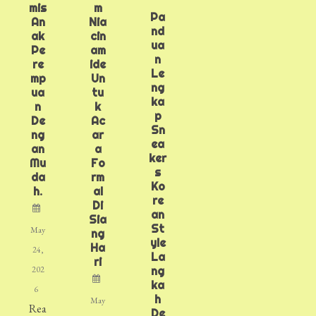
Mis
M
Pa
An
Nia
Nd
Ak
Cin
Ua
Pe
Am
N
Re
Ide
Le
Mp
Un
Ng
Ua
Tu
Ka
N
K
P
De
Ac
Sn
Ng
Ar
Ea
An
A
Ker
Mu
Fo
S
Da
Rm
Ko
H.
Al
Re
Di
An
Sia
St
May
Ng
Yle
Ha
24,
La
Ri
Ng
202
Ka
6
H
May
Rea
De