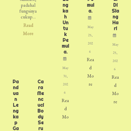
Ng
Mul
Di
padahal
Ka
A.
Sia
fungsinya
H
Ng
cukup…
Un
Ha
Read
May
Tu
Ri
More
K
25,
Pe
202
May
Mul
A.
6
25,
Rea
202
d
May
6
Mo
31,
Rea
Pa
Ca
re
202
d
Nd
Ra
6
Ua
Me
Mo
N
Nc
Rea
re
Le
Uci
d
Ng
Bo
Ka
Dy
Mo
P
Se
re
Ga
Ru