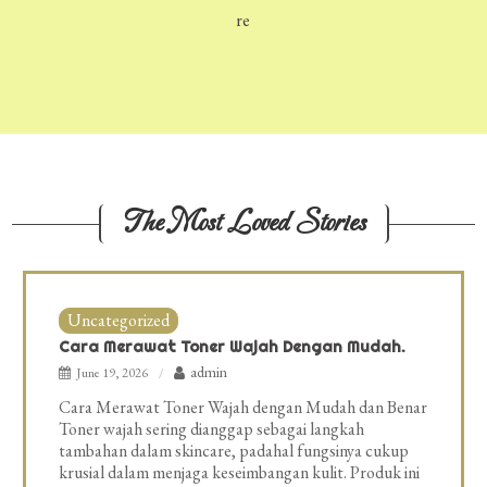
re
The Most Loved Stories
Uncategorized
Cara Merawat Toner Wajah Dengan Mudah.
admin
June 19, 2026
Cara Merawat Toner Wajah dengan Mudah dan Benar
Toner wajah sering dianggap sebagai langkah
tambahan dalam skincare, padahal fungsinya cukup
krusial dalam menjaga keseimbangan kulit. Produk ini